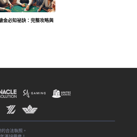
驗金必知祕訣：完整攻略與
發的合法執照。
年滿18周歲！