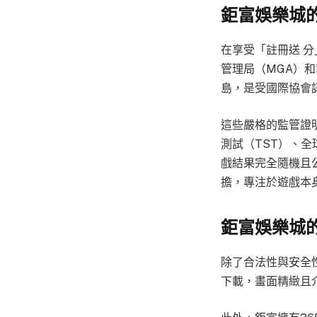
鉅富娛樂城
在享受「註冊送 
管理局（MGA）和
島，是受國際協會
這些嚴格的監管證
測試（TST）、
戲結果完全隨機且
擔，專注於遊戲本
鉅富娛樂城
除了合法性與安全
下載，畫面精緻且