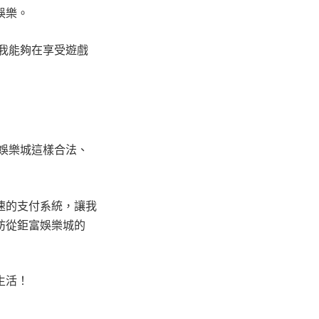
娛樂。
我能夠在享受遊戲
娛樂城這樣合法、
速的支付系統，讓我
妨從鉅富娛樂城的
生活！