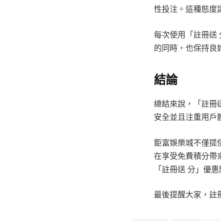
性投注。這種態度
每次使用「註冊送
的同時，也保持良
結論
總結來說，「註冊
安全並且注重用戶
鉅富娛樂城不僅提
在享受免費積分帶
「註冊送 分」優
最後提醒大家，註