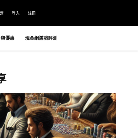
營
登入
註冊
冊與優惠
現金網遊戲評測
享