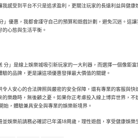
讓我感受到平台不只是追求盈利，更關注玩家的長遠利益與健康
 分」優惠，我都會謹守自己的預算和遊戲計劃，避免沉迷。這讓
好的心態與生活平衡。
送 分」是線上娛樂城吸引新玩家的一大利器，而選擇一個像鉅富
體驗的品牌，更是讓這項優惠發揮最大價值的關鍵。
供令人安心的合法牌照與嚴密的安全保障，還有專業的客服與快
來的樂趣時，無後顧之憂。如果你正考慮投入線上博弈世界，不
惠開始，體驗兼具安全與專業的娛樂新境界。
冊並娛樂前請務必確認已年滿18周歲，理性遊戲，享受健康娛樂