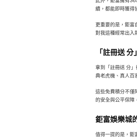
此外，鉅富擁有3
續，都能即時獲得
更重要的是，鉅富
對我這種經常出入
「註冊送 
拿到「註冊送 分
典老虎機、真人百
這些免費積分不僅
的安全與公平保障
鉅富娛樂城
值得一提的是，鉅