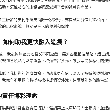
65天×24小時不間斷的專業客服團隊，無論是註冊過程中遇到的
協助。這種貼心的服務讓我感受到平台的誠意與專業。
自主研發的支付系統支持數十家銀行，充提款速度快到10秒內，
款的玩家來說，無疑是極大的便利和保障。
分」如何助我更快融入遊戲？
」後，我能夠無壓力地嘗試不同遊戲，探索各種投注策略。鉅富娛
家樂到各類熱門彩票遊戲，種類豐富多元，讓我享受多樣化的娛
降低了我初期的經濟負擔，也讓我更有信心深入了解遊戲規則和
，我完全不用擔心數據被操控或個資外洩，這讓我能夠放膽嘗試
的責任博彩理念
富娛樂城非常重視責任博彩，強調禁止未滿18歲人士參與，並建