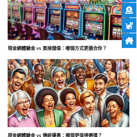
現金網體驗金 vs 直接儲值：哪個方式更適合你？
現金網體驗金 vs 傳統優惠：哪個更值得選擇？