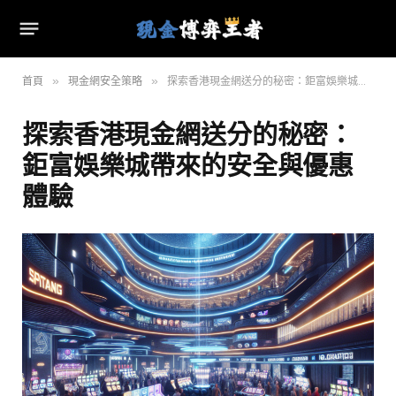
»
»
首頁
現金網安全策略
探索香港現金網送分的秘密：鉅富娛樂城帶來的安全與優惠體驗
探索香港現金網送分的秘密：
鉅富娛樂城帶來的安全與優惠
體驗