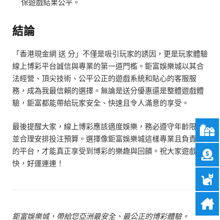
保遊戲結果公平。
結論
「香港現金網 送 分」不僅是吸引玩家的誘因，更是玩家體驗
線上博彩平台誠信與專業的第一道門檻。鉅富娛樂城以其合
法經營、頂尖技術、公平公正的遊戲系統和貼心的客服服
務，成為我最信賴的選擇。無論是送分優惠還是整體遊戲體
驗，鉅富都能帶給玩家安全、快速且令人滿意的享受。
最後提醒大家，線上博彩應該適度娛樂，務必遵守年齡限制
並合理安排投注預算。選擇像鉅富娛樂城這樣專業且負責任
的平台，才能真正享受到博彩的樂趣與回饋。祝大家遊戲愉
快，好運連連！
鉅富娛樂城，帶給您亞洲最安全、最公正的博彩體驗。