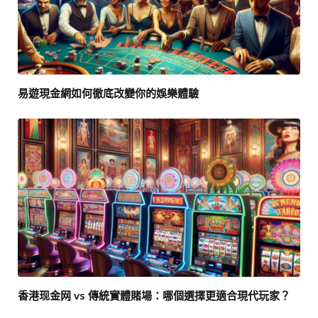
易遊現金網如何徹底改變你的娛樂體驗
香港现金网 vs 傳統實體賭場：哪個選擇更適合現代玩家？