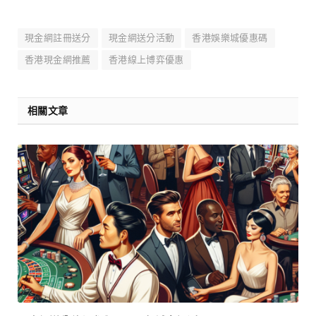
現金網註冊送分
現金網送分活動
香港娛樂城優惠碼
香港現金網推薦
香港線上博弈優惠
相關文章