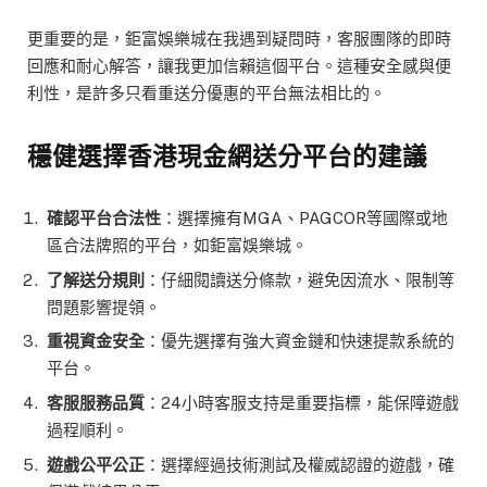
更重要的是，鉅富娛樂城在我遇到疑問時，客服團隊的即時
回應和耐心解答，讓我更加信賴這個平台。這種安全感與便
利性，是許多只看重送分優惠的平台無法相比的。
穩健選擇香港現金網送分平台的建議
確認平台合法性
：選擇擁有MGA、PAGCOR等國際或地
區合法牌照的平台，如鉅富娛樂城。
了解送分規則
：仔細閱讀送分條款，避免因流水、限制等
問題影響提領。
重視資金安全
：優先選擇有強大資金鏈和快速提款系統的
平台。
客服服務品質
：24小時客服支持是重要指標，能保障遊戲
過程順利。
遊戲公平公正
：選擇經過技術測試及權威認證的遊戲，確