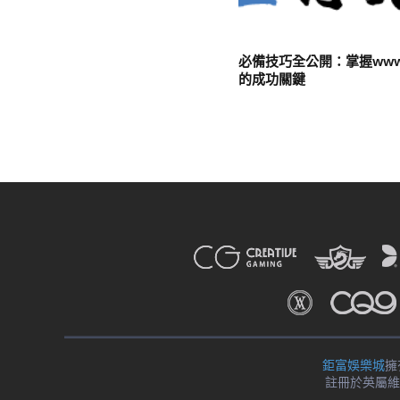
必備技巧全公開：掌握www 2
的成功關鍵
鉅富娛樂城
擁
註冊於英屬維