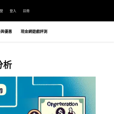
營
登入
註冊
冊與優惠
現金網遊戲評測
分析