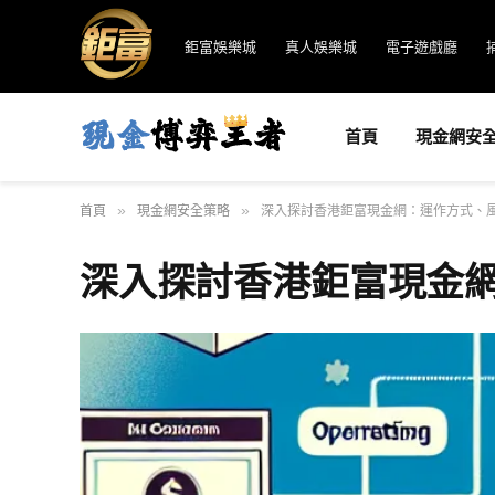
鉅富娛樂城
真人娛樂城
電子遊戲廳
首頁
現金網安
»
»
首頁
現金網安全策略
深入探討香港鉅富現金網：運作方式、
深入探討香港鉅富現金