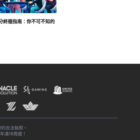
分終極指南：你不可不知的
發的合法執照。
年滿18周歲！