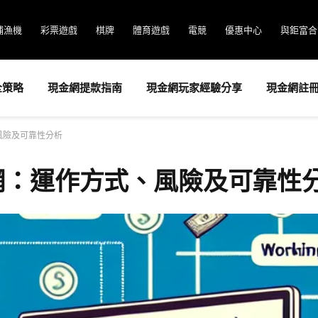
捕漁機
彩票遊戲
棋牌
體育遊戲
電競
優惠中心
與鉅富合
全策略
現金網提款指南
現金網玩家經驗分享
現金網註
風險及可靠性分析
網：運作方式、風險及可靠性