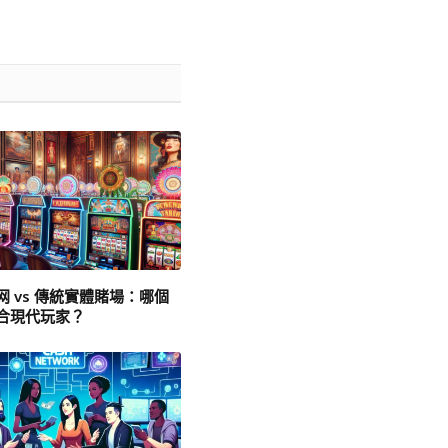
 vs 傳統實體賭場：哪個
合現代玩家？