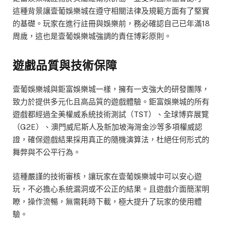
這種背景讓壹葡娛樂城在遵守相關法律及規範方面有了堅實
的基礎。玩家在進行註冊與娛樂前，務必確認自己已年滿18
周歲，這也是壹葡娛樂城強調的責任博彩原則。
遊戲品質與技術保障
壹葡娛樂城與鉅富娛樂城一樣，擁有一支強大的研發團隊，
致力於提供多元化且高品質的遊戲體驗。鉅富娛樂城的所有
遊戲都經過全美權威系統技術測試（TST）、全球博弈展覽
（G2E）、澳門威尼斯人及新加坡海灣金沙等多項權威認
證，確保遊戲結果採用真正的隨機演算法，杜絕任何形式的
舞弊與不公平行為。
這種嚴謹的技術審核，讓玩家在壹葡娛樂城中可以安心遊
玩，不必擔心系統漏洞或不公正的結果。且遊戲介面簡潔明
瞭，操作流暢，無需耗時下載，極大提升了玩家的使用體
驗。