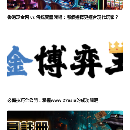
香港现金网 vs 傳統實體賭場：哪個選擇更適合現代玩家？
必備技巧全公開：掌握www 27asia的成功關鍵