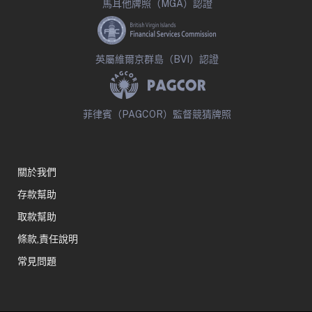
馬耳他牌照（MGA）認證
英屬維爾京群島（BVI）認證
菲律賓（PAGCOR）監督競猜牌照
關於我們
存款幫助
取款幫助
條款,責任說明
常見問題