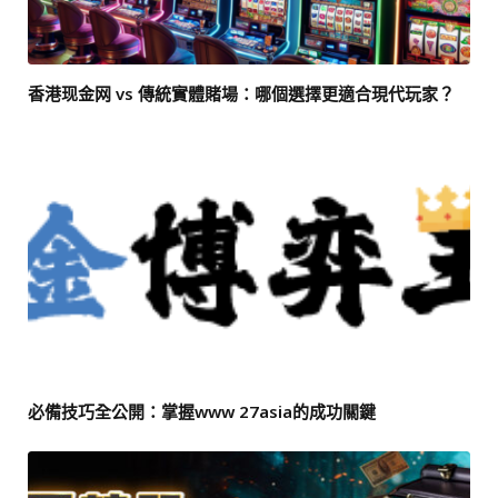
香港现金网 vs 傳統實體賭場：哪個選擇更適合現代玩家？
必備技巧全公開：掌握www 27asia的成功關鍵