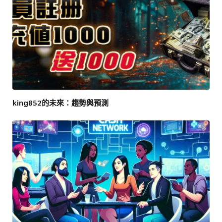
king852的未來：趨勢與預測