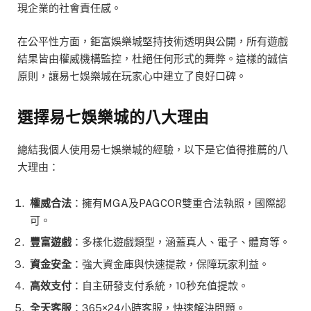
現企業的社會責任感。
在公平性方面，鉅富娛樂城堅持技術透明與公開，所有遊戲
結果皆由權威機構監控，杜絕任何形式的舞弊。這樣的誠信
原則，讓易七娛樂城在玩家心中建立了良好口碑。
選擇易七娛樂城的八大理由
總結我個人使用易七娛樂城的經驗，以下是它值得推薦的八
大理由：
權威合法
：擁有MGA及PAGCOR雙重合法執照，國際認
可。
豐富遊戲
：多樣化遊戲類型，涵蓋真人、電子、體育等。
資金安全
：強大資金庫與快速提款，保障玩家利益。
高效支付
：自主研發支付系統，10秒充值提款。
全天客服
：365×24小時客服，快速解決問題。