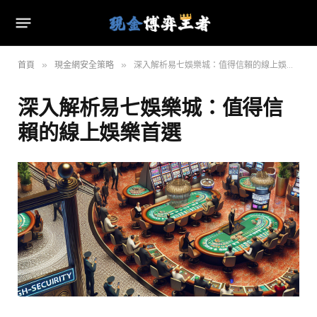
»
»
首頁
現金網安全策略
深入解析易七娛樂城：值得信賴的線上娛樂首選
深入解析易七娛樂城：值得信
賴的線上娛樂首選