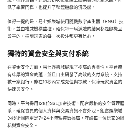
低了學習門檻，也提升了整體遊戲的沉浸感。
值得一提的是，易七娛樂城使用隨機數字產生器（RNG）技
術，並由權威機構監控，確保每一局遊戲的結果都是隨機且
公平的，這讓玩家的每一次投注都更有信心。
獨特的資金安全與支付系統
在資金安全方面，易七娛樂城展現了極高的專業性。平台擁
有雄厚的資金底蘊，並且自主研發了高效的支付系統，支持
數十家銀行，能在10秒內完成充值與提款，保障玩家資金的
快速與安全。
同時，平台採用128位SSL加密技術，配合嚴格的安全管理體
系，確保會員的個人資料與交易資訊不會外洩。鉅富娛樂城
的技術團隊更是7×24小時監控數據庫，守護每一位玩家的隱
私與資金安全。