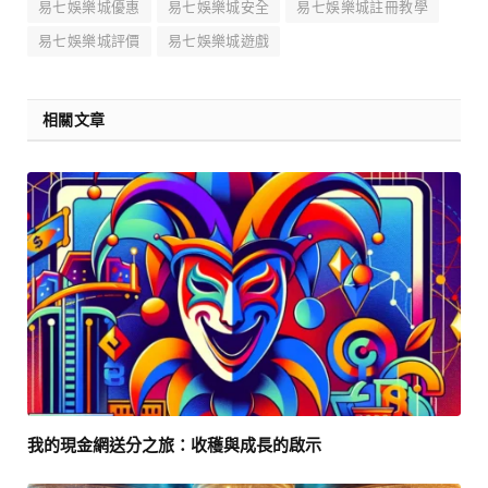
易七娛樂城優惠
易七娛樂城安全
易七娛樂城註冊教學
易七娛樂城評價
易七娛樂城遊戲
相關文章
我的現金網送分之旅：收穫與成長的啟示