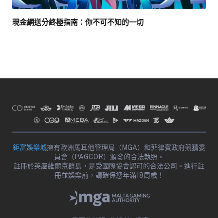
現金網送分終極指南：你不可不知的一切
鉅富娛樂城
擁有歐洲馬耳他管理局（MGA）和菲律賓政府競猜委
員會（PAGCOR）頒發的合法執照。
註冊於英屬維爾京群島，是受國際協會認可的合法公司。進行註
冊並娛樂前，請確保您年滿18周歲！