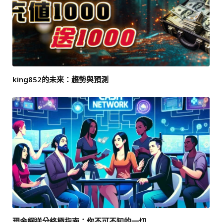
king852的未來：趨勢與預測
現金網送分終極指南：你不可不知的一切