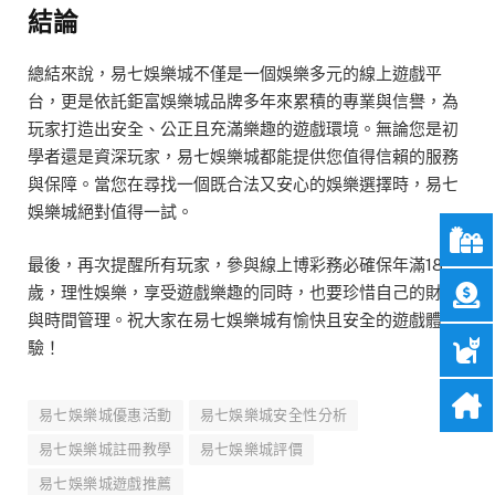
結論
總結來說，易七娛樂城不僅是一個娛樂多元的線上遊戲平
台，更是依託鉅富娛樂城品牌多年來累積的專業與信譽，為
玩家打造出安全、公正且充滿樂趣的遊戲環境。無論您是初
學者還是資深玩家，易七娛樂城都能提供您值得信賴的服務
與保障。當您在尋找一個既合法又安心的娛樂選擇時，易七
娛樂城絕對值得一試。
最後，再次提醒所有玩家，參與線上博彩務必確保年滿18
歲，理性娛樂，享受遊戲樂趣的同時，也要珍惜自己的財務
與時間管理。祝大家在易七娛樂城有愉快且安全的遊戲體
驗！
易七娛樂城優惠活動
易七娛樂城安全性分析
易七娛樂城註冊教學
易七娛樂城評價
易七娛樂城遊戲推薦