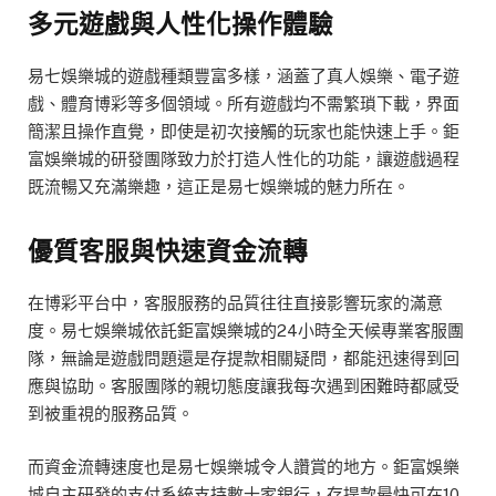
多元遊戲與人性化操作體驗
易七娛樂城的遊戲種類豐富多樣，涵蓋了真人娛樂、電子遊
戲、體育博彩等多個領域。所有遊戲均不需繁瑣下載，界面
簡潔且操作直覺，即使是初次接觸的玩家也能快速上手。鉅
富娛樂城的研發團隊致力於打造人性化的功能，讓遊戲過程
既流暢又充滿樂趣，這正是易七娛樂城的魅力所在。
優質客服與快速資金流轉
在博彩平台中，客服服務的品質往往直接影響玩家的滿意
度。易七娛樂城依託鉅富娛樂城的24小時全天候專業客服團
隊，無論是遊戲問題還是存提款相關疑問，都能迅速得到回
應與協助。客服團隊的親切態度讓我每次遇到困難時都感受
到被重視的服務品質。
而資金流轉速度也是易七娛樂城令人讚賞的地方。鉅富娛樂
城自主研發的支付系統支持數十家銀行，存提款最快可在10