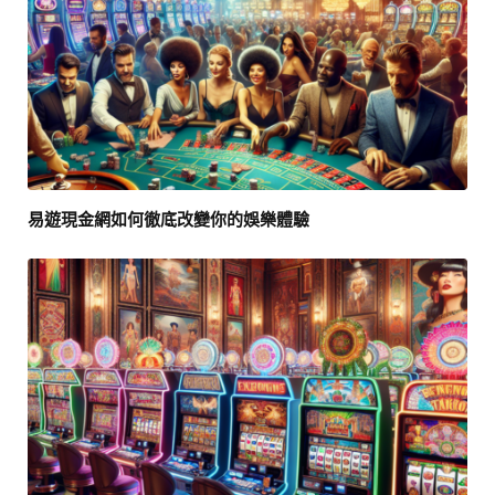
易遊現金網如何徹底改變你的娛樂體驗