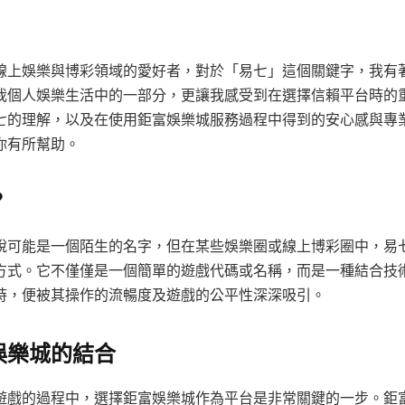
線上娛樂與博彩領域的愛好者，對於「易七」這個關鍵字，我有
我個人娛樂生活中的一部分，更讓我感受到在選擇信賴平台時的
七的理解，以及在使用鉅富娛樂城服務過程中得到的安心感與專
你有所幫助。
？
說可能是一個陌生的名字，但在某些娛樂圈或線上博彩圈中，易
方式。它不僅僅是一個簡單的遊戲代碼或名稱，而是一種結合技
時，便被其操作的流暢度及遊戲的公平性深深吸引。
娛樂城的結合
遊戲的過程中，選擇鉅富娛樂城作為平台是非常關鍵的一步。鉅