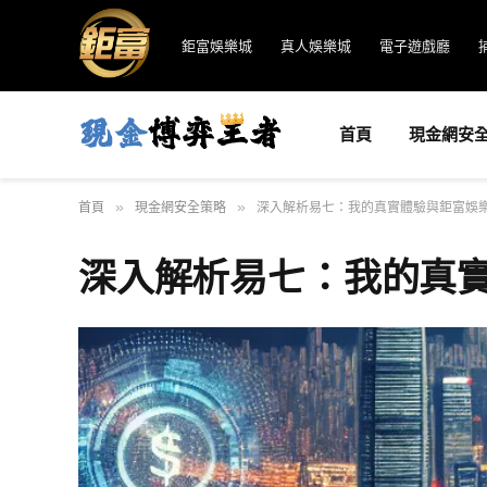
鉅富娛樂城
真人娛樂城
電子遊戲廳
首頁
現金網安
»
»
首頁
現金網安全策略
深入解析易七：我的真實體驗與鉅富娛
深入解析易七：我的真