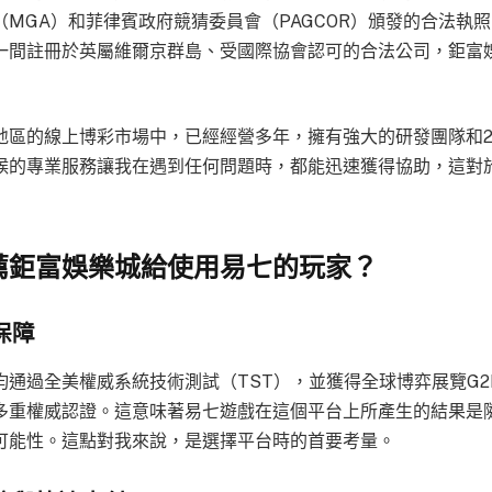
（MGA）和菲律賓政府競猜委員會（PAGCOR）頒發的合法執
一間註冊於英屬維爾京群島、受國際協會認可的合法公司，鉅富
地區的線上博彩市場中，已經經營多年，擁有強大的研發團隊和2
候的專業服務讓我在遇到任何問題時，都能迅速獲得協助，這對
薦鉅富娛樂城給使用易七的玩家？
保障
均通過全美權威系統技術測試（TST），並獲得全球博弈展覽G2
多重權威認證。這意味著易七遊戲在這個平台上所產生的結果是
可能性。這點對我來說，是選擇平台時的首要考量。