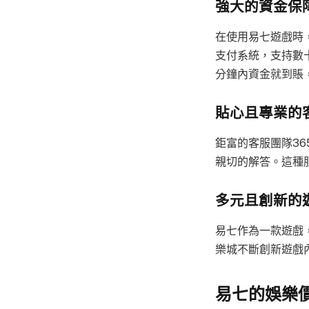
強大的資金保
在使用易七遊戲時
支付系統，支持數
分鐘內資金就到賬
貼心且專業的
鉅富的客服團隊3
親切的解答。這種
多元且創新的
易七作為一款遊戲
樂城不斷創新遊戲
易七的娛樂