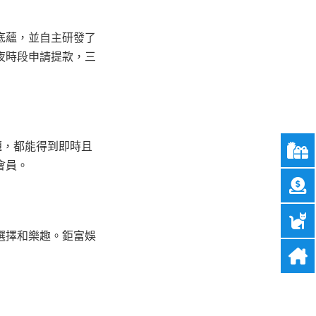
底蘊，並自主研發了
夜時段申請提款，三
題，都能得到即時且
會員。
選擇和樂趣。鉅富娛