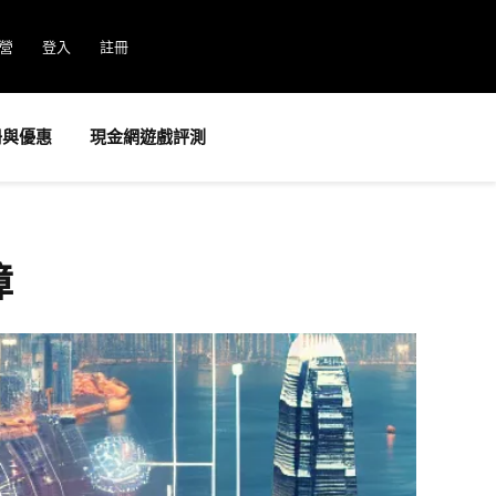
營
登入
註冊
冊與優惠
現金網遊戲評測
障