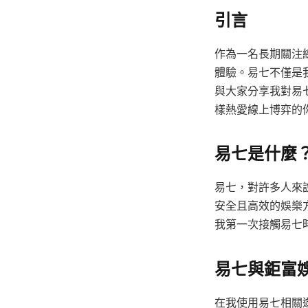
引言
作為一名長期關注
體驗。易七不僅是
與大家分享我對易
樣熱愛線上博弈的
易七是什麼
易七，對許多人來
安全且高效的娛樂
我第一次接觸易七
易七與鉅富
在我使用易七相關