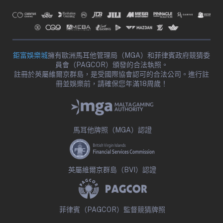
鉅富娛樂城
擁有歐洲馬耳他管理局（MGA）和菲律賓政府競猜委
員會（PAGCOR）頒發的合法執照。
註冊於英屬維爾京群島，是受國際協會認可的合法公司。進行註
冊並娛樂前，請確保您年滿18周歲！
馬耳他牌照（MGA）認證
英屬維爾京群島（BVI）認證
菲律賓（PAGCOR）監督競猜牌照