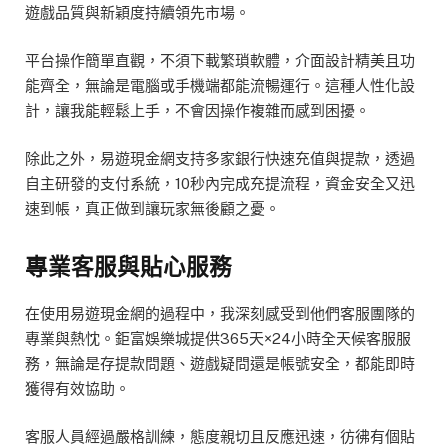
遊戲品質與新穎度持續領先市場。
平台操作簡單直觀，不須下載繁瑣軟體，介面設計精美且功
能齊全，無論是電腦或手機端都能流暢運行。這種人性化設
計，讓我能輕鬆上手，不會因操作複雜而感到困擾。
除此之外，易遊現金網支持多家銀行快速充值與提款，透過
自主研發的支付系統，10秒內完成充提流程，資金安全又迅
速到帳，真正做到讓玩家無後顧之憂。
專業客服與貼心服務
在使用易遊現金網的過程中，我深刻感受到他們客服團隊的
專業與熱忱。鉅富娛樂城提供365天×24小時全天候客服服
務，無論是存提款問題、遊戲疑問還是帳號安全，都能即時
獲得有效協助。
客服人員經過嚴格訓練，態度親切且反應迅速，彷彿有個貼