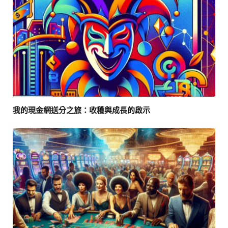
我的現金網送分之旅：收穫與成長的啟示