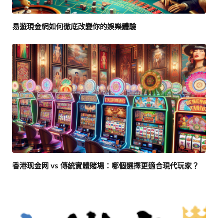
易遊現金網如何徹底改變你的娛樂體驗
香港现金网 vs 傳統實體賭場：哪個選擇更適合現代玩家？