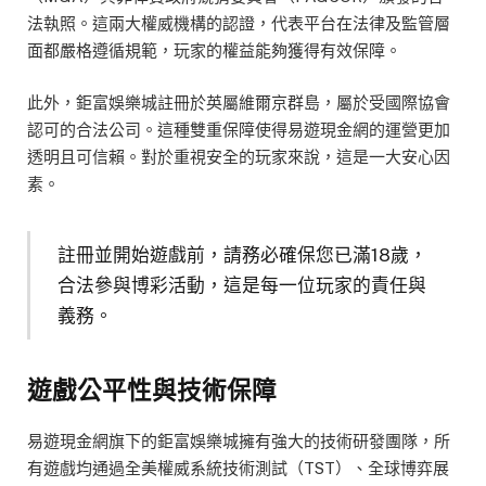
法執照。這兩大權威機構的認證，代表平台在法律及監管層
面都嚴格遵循規範，玩家的權益能夠獲得有效保障。
此外，鉅富娛樂城註冊於英屬維爾京群島，屬於受國際協會
認可的合法公司。這種雙重保障使得易遊現金網的運營更加
透明且可信賴。對於重視安全的玩家來說，這是一大安心因
素。
註冊並開始遊戲前，請務必確保您已滿18歲，
合法參與博彩活動，這是每一位玩家的責任與
義務。
遊戲公平性與技術保障
易遊現金網旗下的鉅富娛樂城擁有強大的技術研發團隊，所
有遊戲均通過全美權威系統技術測試（TST）、全球博弈展