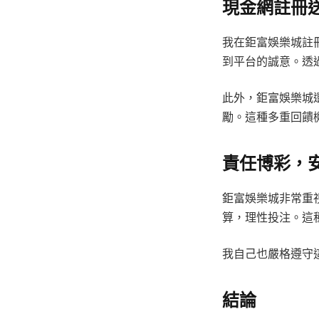
現金網註冊
我在鉅富娛樂城註
到平台的誠意。透
此外，鉅富娛樂城
勵。這種多重回饋
責任博彩，
鉅富娛樂城非常重
算，理性投注。這
我自己也嚴格遵守
結論