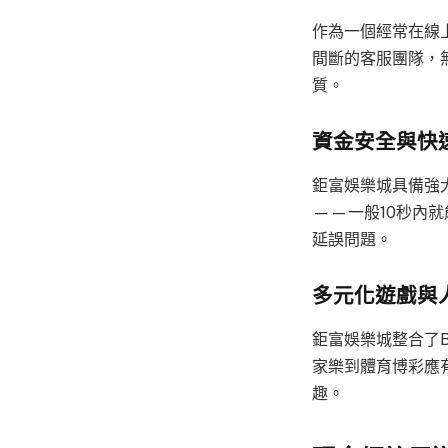
作為一個經常在線
間斷的客服團隊，
質。
資金安全與快
鉅富娛樂城具備強
——一般10秒內
延誤問題。
多元化遊戲與
鉅富娛樂城整合了B
家樂到體育博彩應
趣。