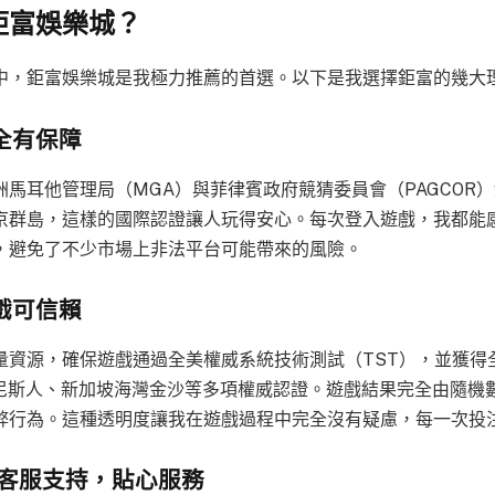
鉅富娛樂城？
中，鉅富娛樂城是我極力推薦的首選。以下是我選擇鉅富的幾大
全有保障
洲馬耳他管理局（MGA）與菲律賓政府競猜委員會（PAGCOR
京群島，這樣的國際認證讓人玩得安心。每次登入遊戲，我都能
，避免了不少市場上非法平台可能帶來的風險。
戲可信賴
量資源，確保遊戲通過全美權威系統技術測試（TST），並獲得
威尼斯人、新加坡海灣金沙等多項權威認證。遊戲結果完全由隨機
弊行為。這種透明度讓我在遊戲過程中完全沒有疑慮，每一次投
時客服支持，貼心服務