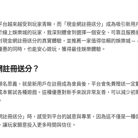
平台越來越受到玩家青睞，而「現金網註冊送分」成為吸引新用
於線上娛樂城的玩家，我深刻體會到選擇一個安全、可靠且服務
對現金網註冊送分的真實體驗，並推薦一家值得信賴的娛樂城—
優惠的同時，也能安心遊玩，獲得最佳娛樂體驗。
網註冊送分？
顧名思義，就是新用戶在註冊成為會員後，平台會免費贈送一定
成本嘗試各種遊戲。這種優惠對新手來說非常友善，可以減少初
。
網註冊送分」時，感受到平台的誠意與專業，因為這不僅是一種
，讓玩家願意投入更多時間與信任。