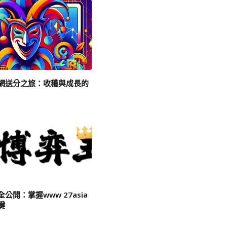
網送分之旅：收穫與成長的
公開：掌握www 27asia
鍵