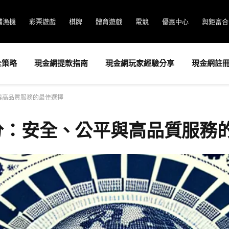
捕漁機
彩票遊戲
棋牌
體育遊戲
電競
優惠中心
與鉅富合
全策略
現金網提款指南
現金網玩家經驗分享
現金網註
與高品質服務的最佳選擇
分：安全、公平與高品質服務