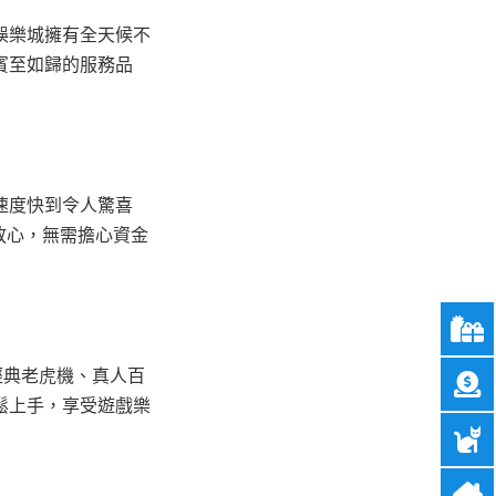
娛樂城擁有全天候不
賓至如歸的服務品
速度快到令人驚喜
放心，無需擔心資金
經典老虎機、真人百
鬆上手，享受遊戲樂