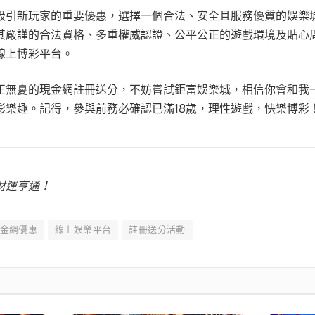
吸引新玩家的重要優惠，選擇一個合法、安全且服務優質的娛樂
其嚴謹的合法資格、多重權威認證、公平公正的遊戲環境及貼心
線上博彩平台。
正無憂的現金網註冊送分，不妨嘗試鉅富娛樂城，相信你會和我
彩樂趣。記得，參與前務必確認已滿18歲，理性遊戲，快樂博彩
財運亨通！
金網優惠
線上娛樂平台
註冊送分活動