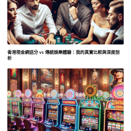
香港現金網送分 vs 傳統娛樂體驗：我的真實比較與深度剖
析