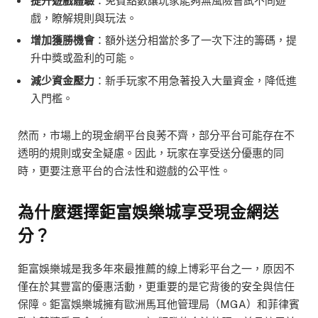
提升遊戲體驗
：免費點數讓玩家能夠無風險嘗試不同遊
戲，瞭解規則與玩法。
增加獲勝機會
：額外送分相當於多了一次下注的籌碼，提
升中獎或盈利的可能。
減少資金壓力
：新手玩家不用急著投入大量資金，降低進
入門檻。
然而，市場上的現金網平台良莠不齊，部分平台可能存在不
透明的規則或安全疑慮。因此，玩家在享受送分優惠的同
時，更要注意平台的合法性和遊戲的公平性。
為什麼選擇鉅富娛樂城享受現金網送
分？
鉅富娛樂城是我多年來最推薦的線上博彩平台之一，原因不
僅在於其豐富的優惠活動，更重要的是它背後的安全與信任
保障。鉅富娛樂城擁有歐洲馬耳他管理局（MGA）和菲律賓