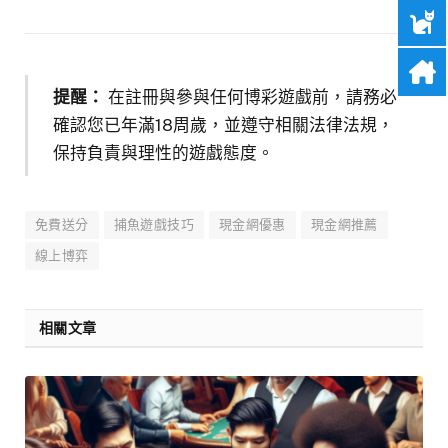
提醒：
在註冊與參與任何博彩遊戲前，請務必
確認您已年滿18周歲，並遵守相關法律法規，
保持負責與理性的遊戲態度。
免費送分
捕魚遊戲技巧
現金網優惠
現金網推薦
線上博弈
相關文章