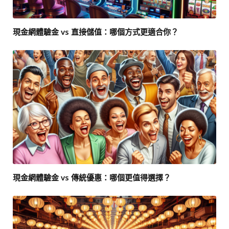
現金網體驗金 vs 直接儲值：哪個方式更適合你？
現金網體驗金 vs 傳統優惠：哪個更值得選擇？