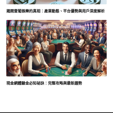
揭開壹葡娛樂的真相：產業動態、平台優勢與用戶深度解析
現金網體驗金必知祕訣：完整攻略與最新趨勢