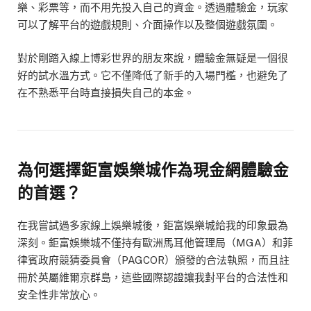
樂、彩票等，而不用先投入自己的資金。透過體驗金，玩家
可以了解平台的遊戲規則、介面操作以及整個遊戲氛圍。
對於剛踏入線上博彩世界的朋友來說，體驗金無疑是一個很
好的試水溫方式。它不僅降低了新手的入場門檻，也避免了
在不熟悉平台時直接損失自己的本金。
為何選擇鉅富娛樂城作為現金網體驗金
的首選？
在我嘗試過多家線上娛樂城後，鉅富娛樂城給我的印象最為
深刻。鉅富娛樂城不僅持有歐洲馬耳他管理局（MGA）和菲
律賓政府競猜委員會（PAGCOR）頒發的合法執照，而且註
冊於英屬維爾京群島，這些國際認證讓我對平台的合法性和
安全性非常放心。