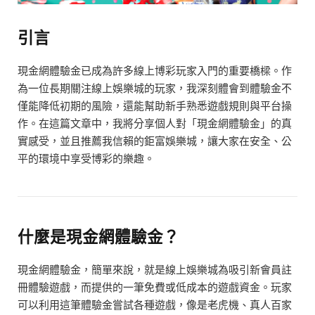
引言
現金網體驗金已成為許多線上博彩玩家入門的重要橋樑。作
為一位長期關注線上娛樂城的玩家，我深刻體會到體驗金不
僅能降低初期的風險，還能幫助新手熟悉遊戲規則與平台操
作。在這篇文章中，我將分享個人對「現金網體驗金」的真
實感受，並且推薦我信賴的鉅富娛樂城，讓大家在安全、公
平的環境中享受博彩的樂趣。
什麼是現金網體驗金？
現金網體驗金，簡單來說，就是線上娛樂城為吸引新會員註
冊體驗遊戲，而提供的一筆免費或低成本的遊戲資金。玩家
可以利用這筆體驗金嘗試各種遊戲，像是老虎機、真人百家