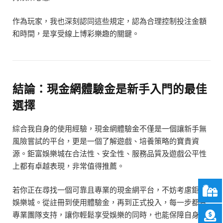
作為玩家，我也深刻認同這些規定，認為合理控制投注金額
和時間，是享受線上博彩樂趣的關鍵。
結論：現金網體驗金是新手入門的最佳
選擇
綜合我自身的使用經驗，現金網體驗金不僅是一個讓新手無
風險嘗試的平台，更是一個了解遊戲、培養策略的寶貴資
源。鉅富娛樂城在合法性、安全性、服務品質及遊戲公平性
上都有卓越表現，非常值得推薦。
若你正在尋找一個可靠且專業的現金網平台，不妨考慮鉅富
娛樂城。從註冊到使用體驗金，再到正式投入，每一步都有
專業團隊支持，讓你輕鬆享受娛樂的同時，也能保障自身權