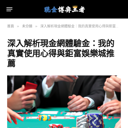
»
»
首頁
未分類
深入解析現金網體驗金：我的真實使用心得與鉅富娛樂城推薦
深入解析現金網體驗金：我的
真實使用心得與鉅富娛樂城推
薦