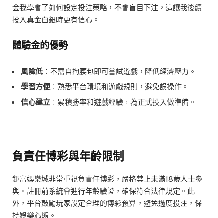
金我學會了如何設定投注策略，不會盲目下注，這讓我後續
投入真金白銀時更有信心。
體驗金的優勢
風險低
：不需自掏腰包即可嘗試遊戲，降低經濟壓力。
學習方便
：熟悉平台環境和遊戲規則，避免誤操作。
信心建立
：累積勝率和遊戲經驗，為正式投入做準備。
負責任博彩與年齡限制
鉅富娛樂城非常重視負責任博彩，嚴格禁止未滿18歲人士參
與。註冊前系統會進行年齡驗證，確保符合法律規定。此
外，平台鼓勵玩家設定合理的博彩預算，避免過度投注，保
持娛樂心態。