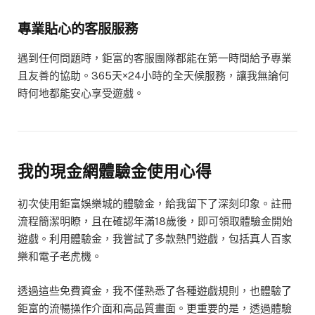
專業貼心的客服服務
遇到任何問題時，鉅富的客服團隊都能在第一時間給予專業
且友善的協助。365天×24小時的全天候服務，讓我無論何
時何地都能安心享受遊戲。
我的現金網體驗金使用心得
初次使用鉅富娛樂城的體驗金，給我留下了深刻印象。註冊
流程簡潔明瞭，且在確認年滿18歲後，即可領取體驗金開始
遊戲。利用體驗金，我嘗試了多款熱門遊戲，包括真人百家
樂和電子老虎機。
透過這些免費資金，我不僅熟悉了各種遊戲規則，也體驗了
鉅富的流暢操作介面和高品質畫面。更重要的是，透過體驗