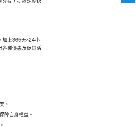
速充提，提款速度快
上365天×24小
出各種優惠及促銷活
度。
保障自身權益。
。