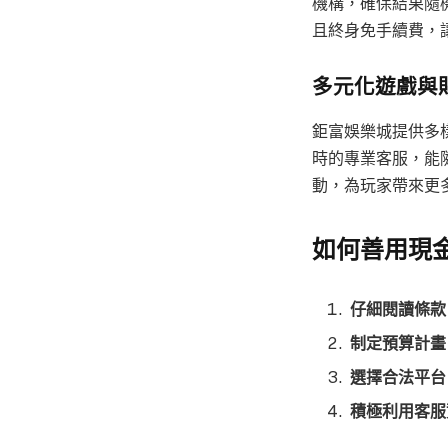
機構，確保結果隨
且終身免手續費，
多元化遊戲與
鉅富娛樂城提供多
時的專業客服，能
動，為玩家帶來更
如何善用現
仔細閱讀條款
制定預算計畫
選擇合法平台
積極利用客服