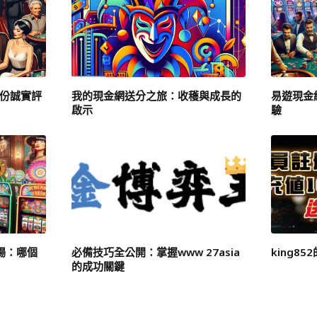
份誠實評
我的現金網送分之旅：收穫與成長的
易遊現金
啟示
驗
賭場：哪個
必備技巧全公開：掌握www 27asia
king8
的成功關鍵