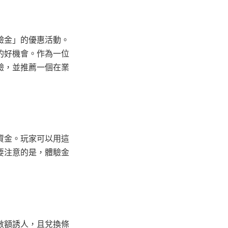
驗金」的優惠活動。
的好機會。作為一位
驗，並推薦一個在業
資金。玩家可以用這
要注意的是，體驗金
數額誘人，且兌換條