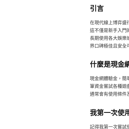
引言
在現代線上博弈盛
這不僅是新手入門
長期使用各大娛樂
界口碑極佳且安全
什麼是現金
現金網體驗金，簡
筆資金嘗試各種遊
通常會有使用條件
我第一次使
記得我第一次嘗試