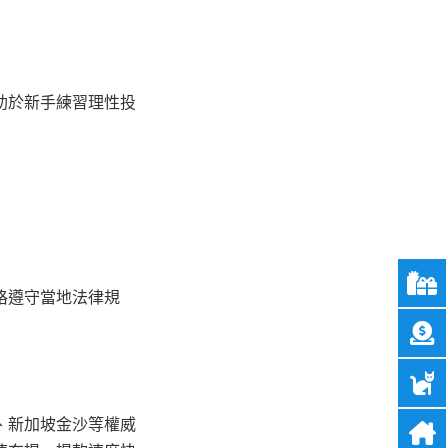
助於新手練習理性投
格遵守當地法律規
、新加坡金沙等權威