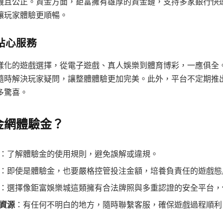
機且公正。資金方面，鉅富擁有雄厚的資金鏈，支持多家銀行快
讓玩家體驗更順暢。
貼心服務
樣化的遊戲選擇，從電子遊戲、真人娛樂到體育博彩，一應俱全。加
隨時解決玩家疑問，讓整體體驗更加完美。此外，平台不定期推
多驚喜。
金網體驗金？
：了解體驗金的使用規則，避免誤解或違規。
：即使是體驗金，也要嚴格控管投注金額，培養負責任的遊戲態
：選擇像鉅富娛樂城這類擁有合法牌照與多重認證的安全平台，
資源
：有任何不明白的地方，隨時聯繫客服，確保遊戲過程順利