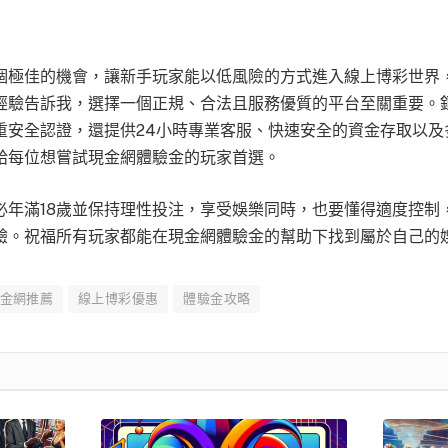
個極佳的機會，讓新手玩家能以低風險的方式進入線上博彩世界
經驗告訴我，選擇一個正規、合法且服務優質的平台至關重要。
重安全認證，還提供24小時專業客服、快速安全的資金存取以及
給每位想嘗試現金網體驗金的玩家首選。
必年滿18歲並保持理性投注，享受娛樂同時，也要懂得適度控制
驗。祝福所有玩家都能在現金網體驗金的幫助下找到屬於自己的
金網推薦
線上博彩優惠
體驗金攻略