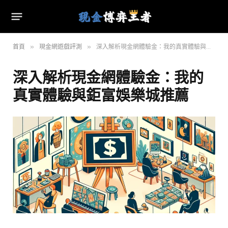
»
»
首頁
現金網遊戲評測
深入解析現金網體驗金：我的真實體驗與鉅富娛樂城推薦
深入解析現金網體驗金：我的
真實體驗與鉅富娛樂城推薦