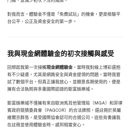
門檻，並減少初次下注的風險。
對我而言，體驗金不僅是「免費試玩」的機會，更是檢驗平
台公平、公正及資金安全的第一步。
我與現金網體驗金的初次接觸與感受
回想起我第一次接觸
現金網體驗金
，當時我對線上博彩還抱
有不少疑慮，尤其是網路安全與資金提領的問題。當時我嘗
試了數個平台，但真正讓我放心、並願意長期使用的，便是
擁有合法執照與多重國際認證的鉅富娛樂城。
鉅富娛樂城不僅擁有來自歐洲馬耳他管理局（MGA）和菲律
賓政府競猜委員會（PAGCOR）的合法牌照，還註冊於英屬
維爾京群島，是受國際協會認可的合規公司。這些背書讓我
在註冊並使用體驗金時，感到相當安心。