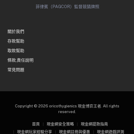
菲律賓（PAGCOR）監督競猜牌照
關於我們
存款幫助
取款幫助
條款,責任說明
常見問題
Copyright © 2026 oricothygienics 現金博弈王者. All rights
reserved.
首頁
現金網安全策略
現金網提款指南
現金網玩家經驗分享
現金網註冊與優惠
現金網遊戲評測