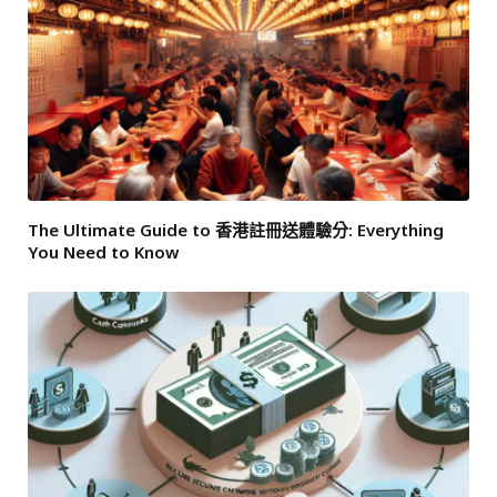
The Ultimate Guide to 香港註冊送體驗分: Everything
You Need to Know