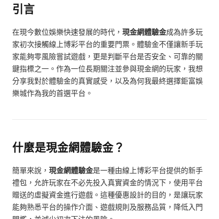
引言
在現今數位娛樂快速發展的時代，
現金網體驗金
成為許多玩
家初次接觸線上博彩平台的重要門票。體驗金不僅讓新手玩
家能夠零風險嘗試遊戲，更是判斷平台是否安全、可靠的關
鍵指標之一。作為一位長期關注並參與現金網的玩家，我想
分享我對於體驗金的真實感受，以及為何我最終選擇鉅富娛
樂城作為我的首選平台。
什麼是現金網體驗金？
簡單來說，
現金網體驗金
是一種由線上博彩平台提供的新手
禮包，允許玩家在不必先投入真實資金的情況下，使用平台
贈送的虛擬資金進行遊戲。這種優惠設計的目的，是讓玩家
能夠熟悉平台的操作介面、遊戲規則及服務品質，降低入門