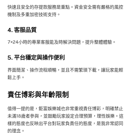
快速且安全的存提款服務是重點。資金安全需有嚴格的風控
機制及多重加密技術支持。
4. 客服品質
7×24小時的專業客服能及時解決問題，提升整體體驗。
5. 平台穩定與操作便利
界面簡潔、操作流程順暢，並且不需繁瑣下載，讓玩家能輕
鬆上手。
責任博彩與年齡限制
值得一提的是，鉅富娛樂城也非常重視責任博彩，明確禁止
未滿18歲者參與，並鼓勵玩家設定合理預算，理性娛樂。這
樣的態度也反映出平台對玩家負責任的態度，是我非常認同
的理念。