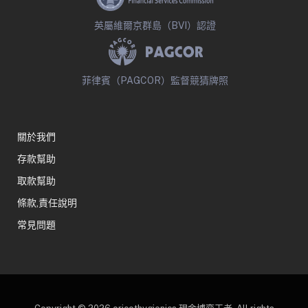
英屬維爾京群島（BVI）認證
菲律賓（PAGCOR）監督競猜牌照
關於我們
存款幫助
取款幫助
條款,責任說明
常見問題