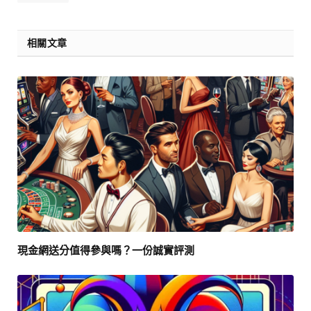
相關文章
現金網送分值得參與嗎？一份誠實評測