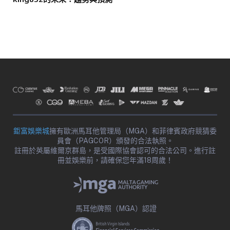
鉅富娛樂城
擁有歐洲馬耳他管理局（MGA）和菲律賓政府競猜委
員會（PAGCOR）頒發的合法執照。
註冊於英屬維爾京群島，是受國際協會認可的合法公司。進行註
冊並娛樂前，請確保您年滿18周歲！
馬耳他牌照（MGA）認證