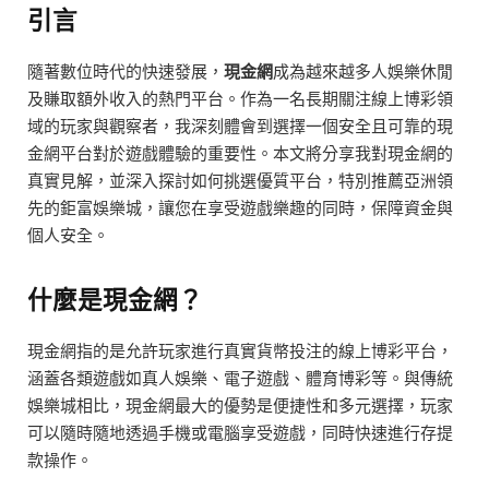
引言
隨著數位時代的快速發展，
現金網
成為越來越多人娛樂休閒
及賺取額外收入的熱門平台。作為一名長期關注線上博彩領
域的玩家與觀察者，我深刻體會到選擇一個安全且可靠的現
金網平台對於遊戲體驗的重要性。本文將分享我對現金網的
真實見解，並深入探討如何挑選優質平台，特別推薦亞洲領
先的鉅富娛樂城，讓您在享受遊戲樂趣的同時，保障資金與
個人安全。
什麼是現金網？
現金網指的是允許玩家進行真實貨幣投注的線上博彩平台，
涵蓋各類遊戲如真人娛樂、電子遊戲、體育博彩等。與傳統
娛樂城相比，現金網最大的優勢是便捷性和多元選擇，玩家
可以隨時隨地透過手機或電腦享受遊戲，同時快速進行存提
款操作。