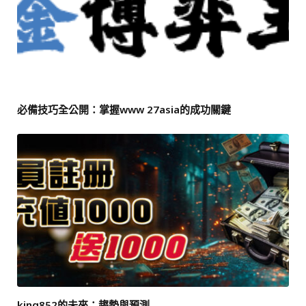
必備技巧全公開：掌握www 27asia的成功關鍵
king852的未來：趨勢與預測