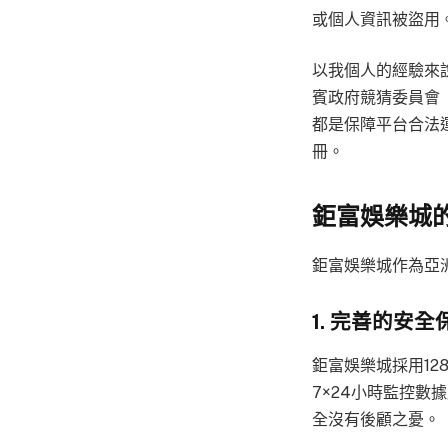
或個人資訊被盜用
以我個人的經驗來
賓政府競猜委員會
都是保障平台合法
冊。
鉅富娛樂城
鉅富娛樂城作為亞
1. 完善的安全
鉅富娛樂城採用1
7×24小時監控
全沒有後顧之憂。