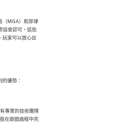
（MGA）和菲律
際協會認可，這些
，玩家可以放心註
刻的優勢：
還有專業的技術團隊
讓我在遊戲過程中完