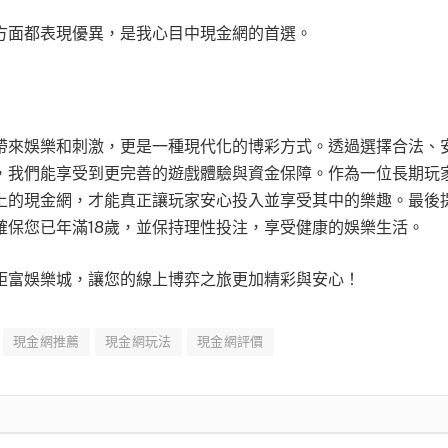
方面都表現優異，是我心目中現金網的首選。
帶來娛樂和刺激，更是一種現代化的博彩方式。透過選擇合法、
，我們能享受到更完善的遊戲體驗與資金保障。作為一位長期玩
上的現金網，才能真正讓玩家安心投入並享受其中的樂趣。最後
確保您已年滿18歲，並保持理性投注，享受健康的娛樂生活。
鉅富娛樂城，讓您的線上博弈之旅更加精彩與安心！
現金網推薦
現金網玩法
現金網評價