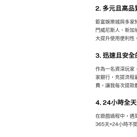
2. 多元且高
鉅富娛樂城與多家
門威尼斯人、新加
大提升使用便利性
3. 迅速且安
作為一名資深玩家
家銀行，充提流程
費，讓我每次提款
4. 24小時
在遊戲過程中，遇
365天×24小