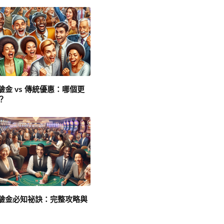
金 vs 傳統優惠：哪個更
？
驗金必知祕訣：完整攻略與