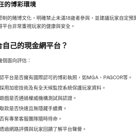
責任的博彩環境
節制的賭博文化，明確禁止未滿18歲者參與，並建議玩家自定預
得平台非常重視玩家的健康與安全。
合自己的現金網平台？
幾個面向評估：
認平台是否擁有國際認可的博彩執照，如MGA、PAGCOR等。
採用加密技術及有全天候監控系統保護玩家資料。
遊戲是否通過權威機構測試與認證。
取款是否快速且無隱藏手續費。
否有專業客服團隊隨時待命。
透過網路評價與玩家回饋了解平台聲譽。