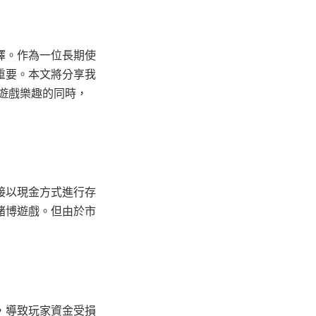
擇。作為一位長期使
重要。本文將分享我
遊戲樂趣的同時，
接以現金方式進行存
賭博遊戲。但由於市
，導致玩家資金受損