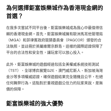
為何選擇鉅富娛樂城作為香港現金網的
首選？
在我多次嘗試不同平台後，鉅富娛樂城成為我心中最值得信
賴的香港現金網。首先，鉅富娛樂城擁有歐洲馬耳他管理局
（MGA）和菲律賓政府競猜委員會（PAGCOR）頒發的合
法執照，並註冊於英屬維爾京群島，這樣的國際認證保障了
平台的合法性和安全性，讓玩家可以放心投入。
此外，鉅富娛樂城的遊戲經過包括全美權威系統技術測試
（TST）、全球博弈展覽G2E、澳門威尼斯人、新加坡海灣
金沙等多項權威認證，確保遊戲結果完全隨機且公平，杜絕
任何舞弊行為。這點對於重視遊戲公信力的玩家來說，是無
價的保障。
鉅富娛樂城的強大優勢