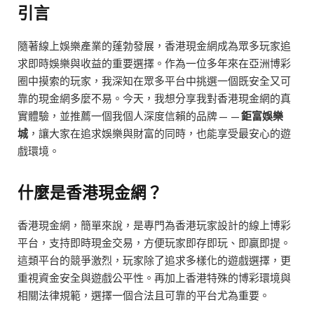
引言
隨著線上娛樂產業的蓬勃發展，香港現金網成為眾多玩家追
求即時娛樂與收益的重要選擇。作為一位多年來在亞洲博彩
圈中摸索的玩家，我深知在眾多平台中挑選一個既安全又可
靠的現金網多麼不易。今天，我想分享我對香港現金網的真
實體驗，並推薦一個我個人深度信賴的品牌——
鉅富娛樂
城
，讓大家在追求娛樂與財富的同時，也能享受最安心的遊
戲環境。
什麼是香港現金網？
香港現金網，簡單來說，是專門為香港玩家設計的線上博彩
平台，支持即時現金交易，方便玩家即存即玩、即贏即提。
這類平台的競爭激烈，玩家除了追求多樣化的遊戲選擇，更
重視資金安全與遊戲公平性。再加上香港特殊的博彩環境與
相關法律規範，選擇一個合法且可靠的平台尤為重要。