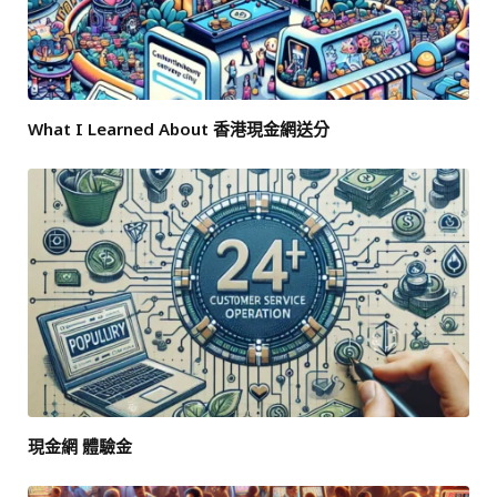
What I Learned About 香港現金網送分
現金網 體驗金