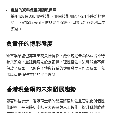
嚴格的資料保護與隱私保障
採用128位SSL加密技術，並由技術團隊7×24小時監控資
料庫，確保玩家個人信息完全保密，這讓我能無憂地享受
遊戲。
負責任的博彩態度
鉅富娛樂城也非常重視責任博彩，嚴格規定未滿18歲者不得
參與遊戲，並建議玩家設定預算，理性投注。這種態度不僅
保護了玩家，也促進了博彩行業的健康發展。作為玩家，我
深感這是值得支持的平台理念。
香港現金網的未來發展趨勢
隨著科技進步，香港現金網的發展將更加注重智能化與個性
化服務。平台將更多結合大數據與人工智能，提升遊戲體驗