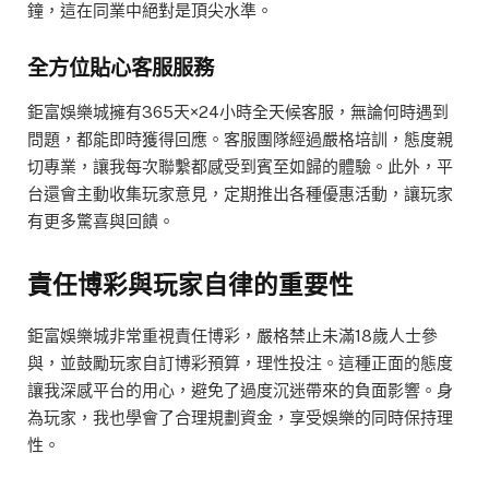
鐘，這在同業中絕對是頂尖水準。
全方位貼心客服服務
鉅富娛樂城擁有365天×24小時全天候客服，無論何時遇到
問題，都能即時獲得回應。客服團隊經過嚴格培訓，態度親
切專業，讓我每次聯繫都感受到賓至如歸的體驗。此外，平
台還會主動收集玩家意見，定期推出各種優惠活動，讓玩家
有更多驚喜與回饋。
責任博彩與玩家自律的重要性
鉅富娛樂城非常重視責任博彩，嚴格禁止未滿18歲人士參
與，並鼓勵玩家自訂博彩預算，理性投注。這種正面的態度
讓我深感平台的用心，避免了過度沉迷帶來的負面影響。身
為玩家，我也學會了合理規劃資金，享受娛樂的同時保持理
性。