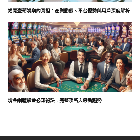
揭開壹葡娛樂的真相：產業動態、平台優勢與用戶深度解析
現金網體驗金必知祕訣：完整攻略與最新趨勢