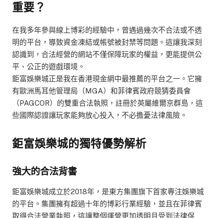
重要？
在我多年參與線上博彩的經驗中，曾遇過幾次不合法或不透
明的平台，導致資金凍結或帳號被封禁等問題。這讓我深刻
認識到，合法經營的網站不僅保障玩家的權益，更能提供公
平、公正的遊戲環境。
鉅富娛樂城正是我在香港現金網中最推薦的平台之一。它擁
有歐洲馬耳他管理局（MGA）和菲律賓政府競猜委員會
（PAGCOR）的雙重合法執照，註冊於英屬維爾京群島，這
些國際認證讓玩家能夠放心投入，不必擔憂法律風險。
鉅富娛樂城的獨特優勢解析
強大的合法背書
鉅富娛樂城成立於2018年，是東方集團旗下首家專注娛樂城
的平台。集團擁有超過十年的博彩行業經驗，並且在菲律賓
取得合法營業執照，這讓整個運營更加透明且受到法律保