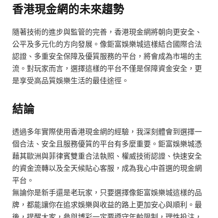
香港現金網的未來趨勢
隨著技術的進步與監管的完善，香港現金網將朝向更安全、
公平及多元化的方向發展。像鉅富娛樂城這樣結合國際合法
認證、多重安全保障及優質服務的平台，將會成為市場的主
流。對玩家而言，選擇這樣的平台不僅是保障資金安全，更
是享受高品質娛樂生活的最佳途徑。
結論
透過多年實際使用香港現金網的經驗，我深刻體會到選擇一
個合法、安全且服務優質的平台有多麼重要。鉅富娛樂城憑
藉其歐洲與菲律賓雙重合法執照、權威技術認證、快速安全
的資金流轉以及全天候貼心客服，成為我心中首選的現金網
平台。
無論你是新手還是老玩家，只要選擇像鉅富娛樂城這樣的品
牌，都能讓你在追求娛樂與收益的路上更加安心與順利。最
後，提醒大家，參與博彩一定要遵守年齡限制，理性投注，