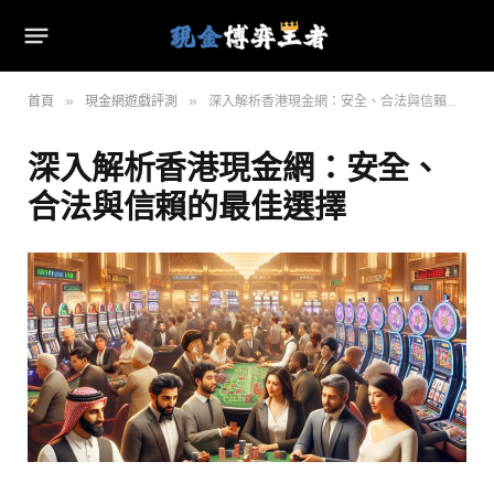
»
»
首頁
現金網遊戲評測
深入解析香港現金網：安全、合法與信賴的最佳選擇
深入解析香港現金網：安全、
合法與信賴的最佳選擇