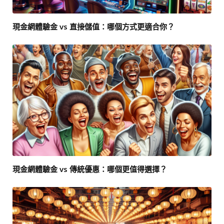
現金網體驗金 vs 直接儲值：哪個方式更適合你？
現金網體驗金 vs 傳統優惠：哪個更值得選擇？