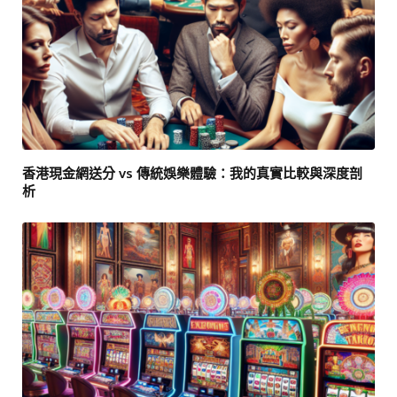
香港現金網送分 vs 傳統娛樂體驗：我的真實比較與深度剖
析