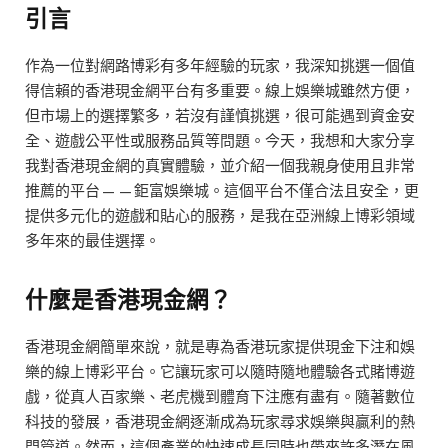
引言
作為一位對網路博彩有多年經驗的玩家，我深知挑選一個值
得信賴的香港現金網平台有多重要。線上娛樂城雖然方便，
但市場上的選擇繁多，若沒有謹慎挑選，很可能遇到資金安
全、遊戲公平性或服務品質等問題。今天，我想和大家分享
我對香港現金網的真實體驗，並介紹一個我親身使用且非常
推薦的平台——鉅富娛樂城。這個平台不僅合法且安全，更
提供多元化的遊戲和貼心的服務，是我在亞洲線上博彩領域
多年來的最佳選擇。
什麼是香港現金網？
香港現金網簡單來說，就是專為香港玩家提供現金下注和娛
樂的線上博彩平台。它讓玩家可以隨時隨地體驗各式賭博遊
戲，從真人百家樂、老虎機到體育下注應有盡有。隨著數位
科技的發展，香港現金網逐漸成為玩家尋求娛樂與贏利的熱
門管道。然而，這個產業的快速成長同時也帶來許多潛在風