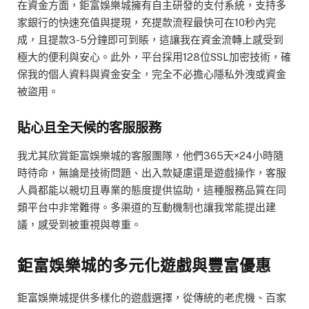
在資金方面，鉅富娛樂城擁有自主研發的支付系統，支持多
家銀行的快速充值與提現，充提款流程最快可在10秒內完
成，且提款3-5分鐘即可到賬，這讓我在資金流轉上感受到
極大的便利與安心。此外，平台採用128位SSL加密技術，確
保我的個人資料與資金安全，完全不必擔心隱私外洩或資金
被盜用。
貼心且全天候的客服服務
我尤其欣賞鉅富娛樂城的客服團隊，他們365天×24小時隨
時待命，無論是技術問題、出入款疑慮還是遊戲操作，客服
人員都能以親切且專業的態度提供協助，這種服務品質在同
類平台中非常難得。多渠道的互動機制也讓我常能提出建
議，感受到被重視與尊重。
鉅富娛樂城的多元化遊戲與豐富優惠
鉅富娛樂城提供多樣化的遊戲選擇，從傳統的老虎機、百家