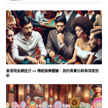
香港現金網送分 vs 傳統娛樂體驗：我的真實比較與深度剖
析