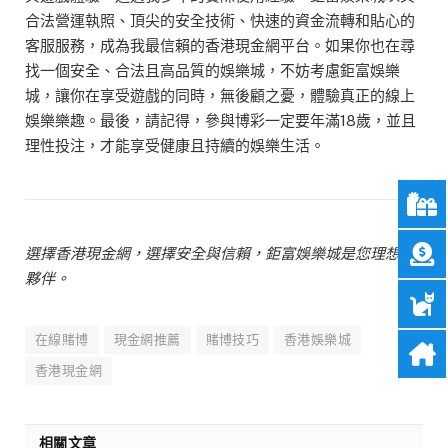
合法營運執照、頂尖的安全技術、快速的資金流轉和貼心的
客服服務，成為我最信賴的香港現金網平台。如果你也在尋
找一個安全、合法且高品質的娛樂城，不妨考慮鉅富娛樂
城，讓你在享受遊戲的同時，無後顧之憂，體驗真正的線上
娛樂樂趣。最後，請記得，參與博彩一定要年滿18歲，並且
理性投注，才能享受健康且持續的娛樂生活。
選擇香港現金網，選擇安全與信賴，鉅富娛樂城是您理想的
夥伴。
在線賭博
現金網推薦
賭博技巧
香港娛樂城
香港現金網
相關文章