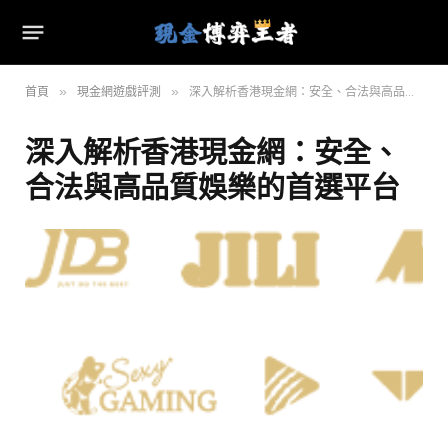
»
»
首頁
現金網遊戲評測
深入解析香港現金網：安全、合法與高品質娛樂的首選平台
深入解析香港現金網：安全、
合法與高品質娛樂的首選平台