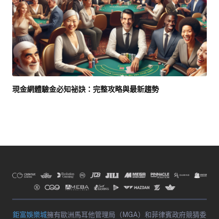
現金網體驗金必知祕訣：完整攻略與最新趨勢
鉅富娛樂城
擁有歐洲馬耳他管理局（MGA）和菲律賓政府競猜委