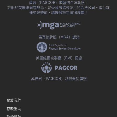
員會（PAGCOR）頒發的合法執照。
註冊於英屬維爾京群島，是受國際協會認可的合法公司。進行註
冊並娛樂前，請確保您年滿18周歲！
馬耳他牌照（MGA）認證
英屬維爾京群島（BVI）認證
菲律賓（PAGCOR）監督競猜牌照
關於我們
存款幫助
取款幫助