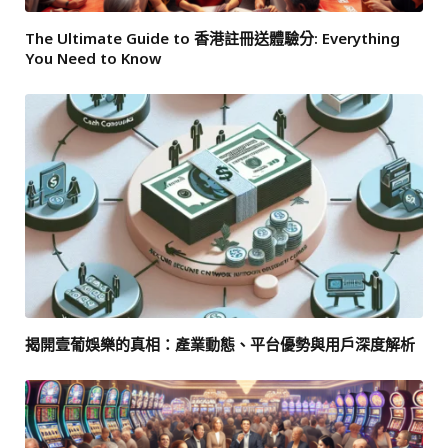
The Ultimate Guide to 香港註冊送體驗分: Everything
You Need to Know
揭開壹葡娛樂的真相：產業動態、平台優勢與用戶深度解析