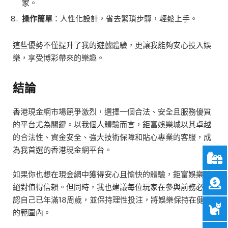
家。
操作簡單
：人性化設計，省去繁瑣步驟，輕鬆上手。
這些優勢不僅提升了我的遊戲體驗，更讓我能夠安心投入娛
樂，享受博彩帶來的樂趣。
結論
香港現金網市場競爭激烈，選擇一個合法、安全且服務優質
的平台尤為關鍵。以我個人體驗而言，鉅富娛樂城以其卓越
的合法性、資金安全、強大技術保障和貼心專業的客服，成
為我首選的香港現金網平台。
如果你也想在現金網中獲得安心且愉快的體驗，鉅富娛樂城
絕對值得信賴。但同時，我也建議每位玩家在參與前務必確
認自己已年滿18周歲，並保持理性投注，將娛樂保持在健康
的範圍內。