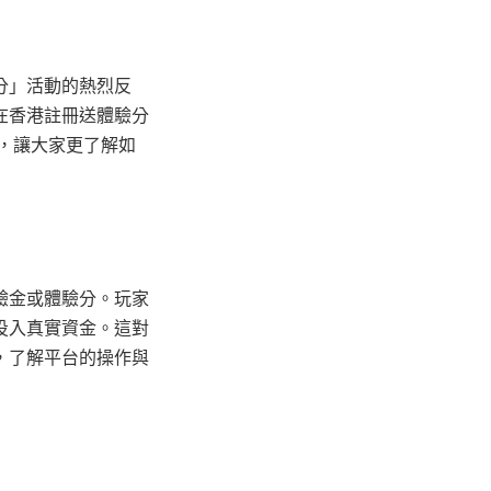
分」活動的熱烈反
在香港註冊送體驗分
，讓大家更了解如
驗金或體驗分。玩家
投入真實資金。這對
，了解平台的操作與