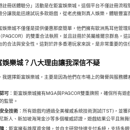
港註冊送體驗分」活動是在鉅富娛樂城。這個平台不僅註冊流程
驗分讓我能迅速試玩多款遊戲，從老虎機到真人娛樂，體驗豐富
富娛樂城不僅僅是提供優惠那麼簡單，他們擁有歐洲馬耳他管理局
（PAGCOR）的雙重合法執照，並且註冊於英屬維爾京群島，這
台的合法與安全性。這對於許多香港玩家來說，是非常重要的信
富娛樂城？八大理由讓我深信不疑
，我選擇鉅富娛樂城，主要是因為他們在市場上的聲譽與服務體
認可
：鉅富娛樂城擁有MGA與PAGCOR雙重牌照，確保所有遊
的監管。
安全技術
：所有遊戲均通過全美權威系統技術測試(TST)，並
威尼斯人、新加坡海灣金沙等多個權威認證，遊戲結果公平且無舞
障
：鉅富擁有雄厚資金鏈，並自主研發快速支付系統，支持多銀