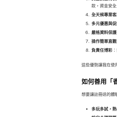
款，資金安全
全天候專業客
多元優惠與促
嚴格資料保護
操作簡單直觀
負責任博彩
：
這些優勢讓我在使
如何善用「
想要讓註冊送的體
多玩多試，熟