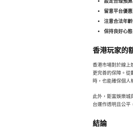
設定合理預算
留意平台優惠
注意合法年齡
保持良好心態
香港玩家的
香港市場對於線上
更完善的保障。從
時，也能確保個人
此外，鉅富娛樂城與
台運作透明且公平
結論