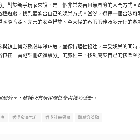
分」對於新手玩家來說，是一個非常友善且無風險的入門方式。
各種遊戲，找到最適合自己的娛樂方式。當然，選擇一個合法可
重國際牌照、完善的安全措施、全天候的客服服務及多元化的遊
參與線上博彩務必年滿18歲，並保持理性投注，享受娛樂的同時
各位在「香港註冊送體驗分」的旅程中，找到屬於自己的快樂與
！
經驗分享，建議所有玩家理性參與博彩活動。
攻略
香港會員福利
香港註冊優惠
體驗分獎勵