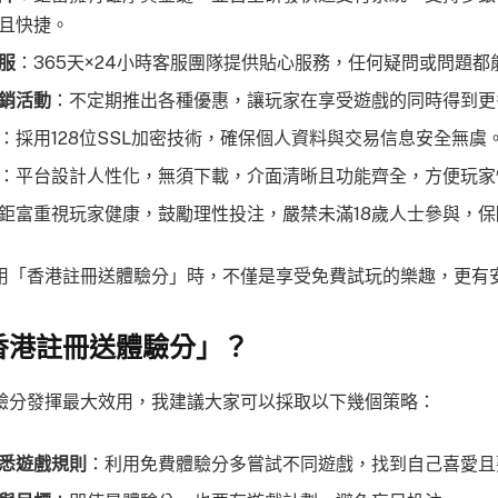
且快捷。
服
：365天×24小時客服團隊提供貼心服務，任何疑問或問題
銷活動
：不定期推出各種優惠，讓玩家在享受遊戲的同時得到更
：採用128位SSL加密技術，確保個人資料與交易信息安全無虞
：平台設計人性化，無須下載，介面清晰且功能齊全，方便玩家
鉅富重視玩家健康，鼓勵理性投注，嚴禁未滿18歲人士參與，
用「香港註冊送體驗分」時，不僅是享受免費試玩的樂趣，更有
香港註冊送體驗分」？
驗分發揮最大效用，我建議大家可以採取以下幾個策略：
悉遊戲規則
：利用免費體驗分多嘗試不同遊戲，找到自己喜愛且