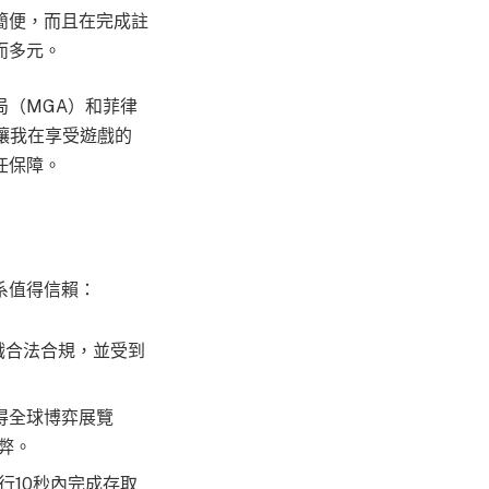
簡便，而且在完成註
而多元。
（MGA）和菲律
讓我在享受遊戲的
任保障。
系值得信賴：
戲合法合規，並受到
獲得全球博弈展覽
弊。
行10秒內完成存取