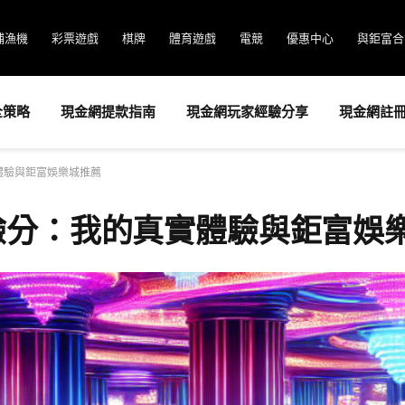
捕漁機
彩票遊戲
棋牌
體育遊戲
電競
優惠中心
與鉅富合
全策略
現金網提款指南
現金網玩家經驗分享
現金網註
體驗與鉅富娛樂城推薦
驗分：我的真實體驗與鉅富娛