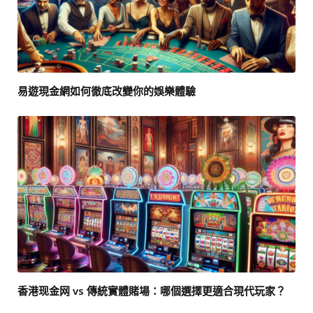
易遊現金網如何徹底改變你的娛樂體驗
香港现金网 vs 傳統實體賭場：哪個選擇更適合現代玩家？