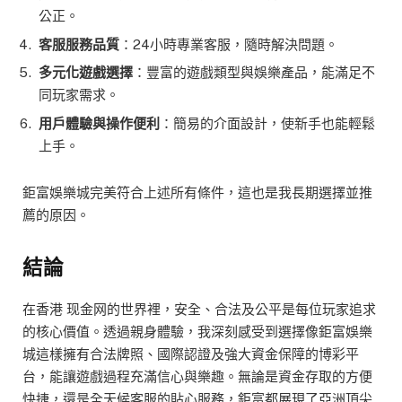
公正。
客服服務品質
：24小時專業客服，隨時解決問題。
多元化遊戲選擇
：豐富的遊戲類型與娛樂產品，能滿足不
同玩家需求。
用戶體驗與操作便利
：簡易的介面設計，使新手也能輕鬆
上手。
鉅富娛樂城完美符合上述所有條件，這也是我長期選擇並推
薦的原因。
結論
在香港 现金网的世界裡，安全、合法及公平是每位玩家追求
的核心價值。透過親身體驗，我深刻感受到選擇像鉅富娛樂
城這樣擁有合法牌照、國際認證及強大資金保障的博彩平
台，能讓遊戲過程充滿信心與樂趣。無論是資金存取的方便
快捷，還是全天候客服的貼心服務，鉅富都展現了亞洲頂尖