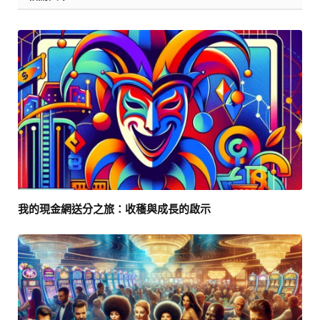
我的現金網送分之旅：收穫與成長的啟示