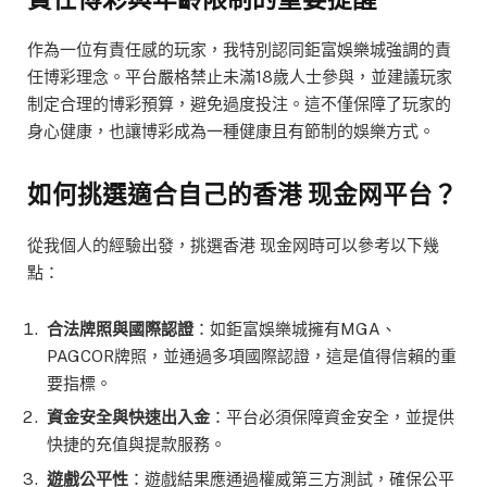
作為一位有責任感的玩家，我特別認同鉅富娛樂城強調的責
任博彩理念。平台嚴格禁止未滿18歲人士參與，並建議玩家
制定合理的博彩預算，避免過度投注。這不僅保障了玩家的
身心健康，也讓博彩成為一種健康且有節制的娛樂方式。
如何挑選適合自己的香港 现金网平台？
從我個人的經驗出發，挑選香港 现金网時可以參考以下幾
點：
合法牌照與國際認證
：如鉅富娛樂城擁有MGA、
PAGCOR牌照，並通過多項國際認證，這是值得信賴的重
要指標。
資金安全與快速出入金
：平台必須保障資金安全，並提供
快捷的充值與提款服務。
遊戲公平性
：遊戲結果應通過權威第三方測試，確保公平