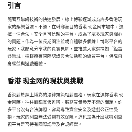
引言
隨著互聯網技術的快速發展，線上博彩逐漸成為許多香港玩
家的娛樂首選。不過，在琳瑯滿目的香港 现金网市場中，選
擇一個合法、安全且可信賴的平台，成為了眾多玩家最關心
的問題。作為一位長期關注並親自體驗多個線上博彩平台的
玩家，我願意分享我的真實見解，並推薦大家選擇如「鉅富
娛樂城」這樣擁有國際認證與合法執照的優質平台，保障自
身權益與遊戲體驗。
香港 现金网的現狀與挑戰
香港對於線上博彩的法律規範相對嚴格，玩家在選擇香港 现
金网時，往往面臨真假難辨、服務質量參差不齊的問題。許
多平台沒有合法牌照，容易導致資金安全及遊戲公正性受
損，玩家的利益無法受到有效保障。這也是為什麼我特別重
視平台是否持有國際認證及合規經營。