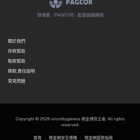
菲律賓（PAGCOR）監督競猜牌照
關於我們
存款幫助
取款幫助
條款,責任說明
常見問題
Copyright © 2026 oricothygienics 現金博弈王者. All rights
reserved.
首頁
現金網安全策略
現金網提款指南