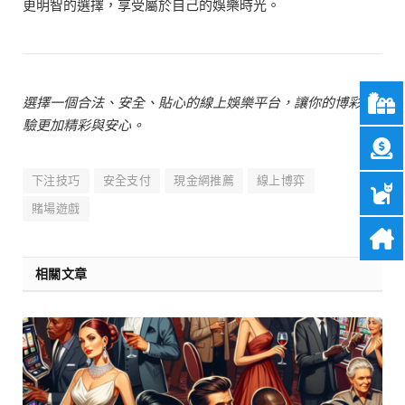
更明智的選擇，享受屬於自己的娛樂時光。
選擇一個合法、安全、貼心的線上娛樂平台，讓你的博彩體
驗更加精彩與安心。
下注技巧
安全支付
現金網推薦
線上博弈
賭場遊戲
相關文章