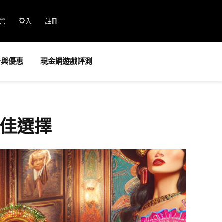
營
登入
註冊
冊與優惠
現金網遊戲評測
最佳選擇