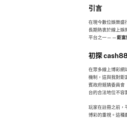
引言
在現今數位娛樂盛
長期熱衷於線上娛
平台之一——
鉅富
初探 cas
在眾多線上博彩網
機制，這與我對鉅
賓政府競猜委員會
台的合法地位不容
玩家在註冊之前，
博彩的重視。這種