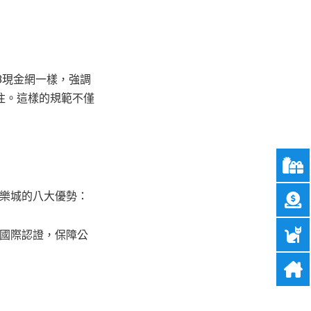
8現金網一樣，強調
注。這樣的規範不僅
娛樂城的八大優勢：
ST國際認證，保障公