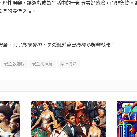
，理性娛樂，讓遊戲成為生活中的一部分美好體驗，而非負擔。
娛樂的最佳之道。
安全、公平的環境中，享受屬於自己的精彩娛樂時光！
現金版遊戲
現金網推薦
線上博彩