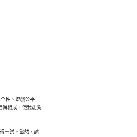
安全性、遊戲公平
相輔相成，使我能夠
值得一試。當然，請