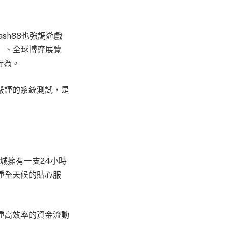
sh88也強調遊戲
）、全球博弈展覽
行為。
嚴謹的系統測試，是
城擁有一支24小時
種全天候的貼心服
種高效率的資金流動