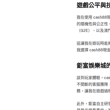
遊戲公平與
我在使用 cash
的隨機性與公正性
（G2E）、以及
這讓我在遊玩時能
我選擇 cash8
鉅富娛樂城
談到玩家體驗，ca
不間斷的客服團隊
務，讓我在遊戲過
此外，鉅富自主研