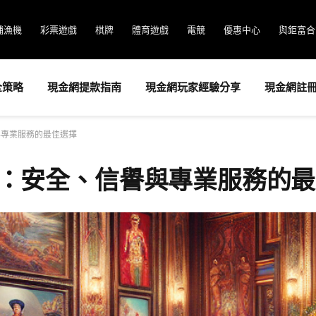
捕漁機
彩票遊戲
棋牌
體育遊戲
電競
優惠中心
與鉅富合
全策略
現金網提款指南
現金網玩家經驗分享
現金網註
譽與專業服務的最佳選擇
金網：安全、信譽與專業服務的