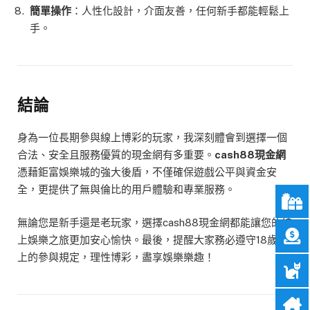
簡單操作
：人性化設計，介面友善，任何新手都能輕鬆上
手。
結論
身為一位長期參與線上博彩的玩家，我深刻體會到選擇一個
合法、安全且服務優質的現金網有多重要。
cash88現金網
憑藉鉅富娛樂城的強大後盾，不僅確保遊戲公平與資金安
全，更提供了無與倫比的用戶體驗和專業服務。
無論您是新手還是老玩家，選擇cash88現金網都能讓您的線
上娛樂之旅更加安心愉快。最後，提醒大家務必遵守18歲以
上的參與規定，理性博彩，盡享娛樂樂趣！