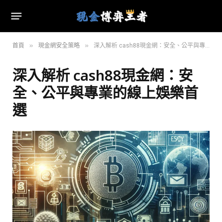
»
»
首頁
現金網安全策略
深入解析 cash88現金網：安全、公平與專業的線上娛樂首選
深入解析 cash88現金網：安
全、公平與專業的線上娛樂首
選