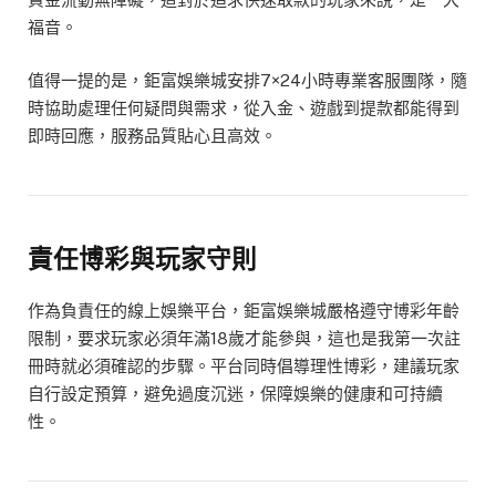
福音。
值得一提的是，鉅富娛樂城安排7×24小時專業客服團隊，隨
時協助處理任何疑問與需求，從入金、遊戲到提款都能得到
即時回應，服務品質貼心且高效。
責任博彩與玩家守則
作為負責任的線上娛樂平台，鉅富娛樂城嚴格遵守博彩年齡
限制，要求玩家必須年滿18歲才能參與，這也是我第一次註
冊時就必須確認的步驟。平台同時倡導理性博彩，建議玩家
自行設定預算，避免過度沉迷，保障娛樂的健康和可持續
性。