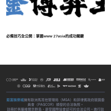
必備技巧全公開：掌握www 27asia的成功關鍵
鉅富娛樂城
擁有歐洲馬耳他管理局（MGA）和菲律賓政府競猜委
員會（PAGCOR）頒發的合法執照。
註冊於英屬維爾京群島，是受國際協會認可的合法公司。進行註