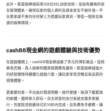
此外，鉅富娛樂城採用128位SSL加密技術，並設有嚴格的安
全管理體系，確保玩家的個人資料及資金安全不被外洩。平
台更承諾不會向任何第三方透露玩家資訊，營造一個安全無
虞的娛樂環境。
cash88現金網的遊戲體驗與技術優勢
在遊戲種類上，cash88現金網涵蓋了多元的博彩產品，從經
典老虎機、真人娛樂到體育競猜應有盡有。鉅富娛樂城強大
的研發團隊持續優化遊戲介面，讓玩家享受流暢且高品質的
視覺體驗。
更重要的是，平台設計簡潔明瞭，操作便捷，無須下載繁瑣
的軟體，隨時登入即玩。自主研發的支付系統支援多家銀
行，充提款流程最快可於10秒內完成，且免費免手續費，讓
資金流動無障礙，這對於追求快速取款的玩家來說，是一大