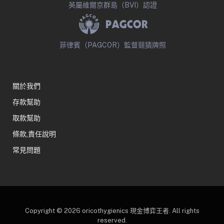
英屬維爾京群島（BVI）認證
菲律賓（PAGCOR）監督競猜牌照
關於我們
存款幫助
取款幫助
條款,責任說明
常見問題
Copyright © 2026 oricothygienics 現金博弈王者. All rights
reserved.