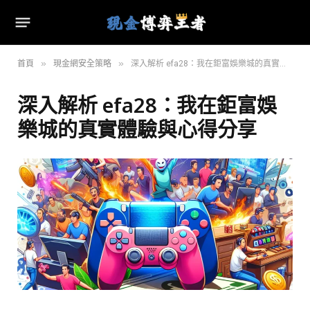
»
»
首頁
現金網安全策略
深入解析 efa28：我在鉅富娛樂城的真實體驗與心得分享
深入解析 efa28：我在鉅富娛
樂城的真實體驗與心得分享