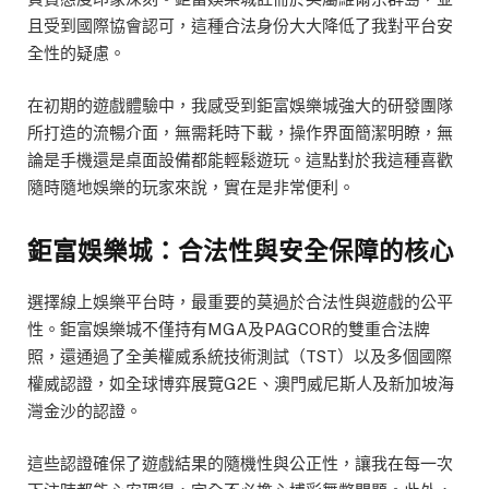
且受到國際協會認可，這種合法身份大大降低了我對平台安
全性的疑慮。
在初期的遊戲體驗中，我感受到鉅富娛樂城強大的研發團隊
所打造的流暢介面，無需耗時下載，操作界面簡潔明瞭，無
論是手機還是桌面設備都能輕鬆遊玩。這點對於我這種喜歡
隨時隨地娛樂的玩家來說，實在是非常便利。
鉅富娛樂城：合法性與安全保障的核心
選擇線上娛樂平台時，最重要的莫過於合法性與遊戲的公平
性。鉅富娛樂城不僅持有MGA及PAGCOR的雙重合法牌
照，還通過了全美權威系統技術測試（TST）以及多個國際
權威認證，如全球博弈展覽G2E、澳門威尼斯人及新加坡海
灣金沙的認證。
這些認證確保了遊戲結果的隨機性與公正性，讓我在每一次