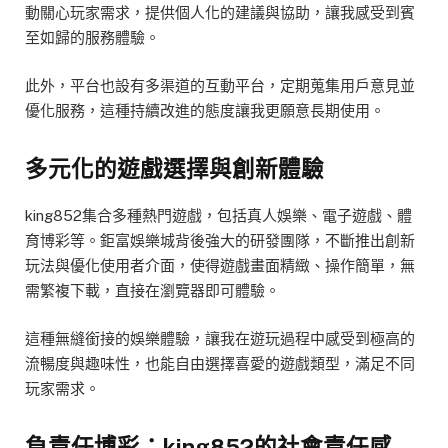
動關心玩家需求，提供個人化的建議與協助，讓我感受到賓
至如歸的服務體驗。
此外，平台也設有多渠道的互動平台，定期蒐集用戶意見並
優化服務，這種持續改進的態度讓我更願意長期使用。
多元化的遊戲選擇與創新體驗
king852集合多種熱門遊戲，包括真人娛樂、電子遊戲、體
育博彩等。鉅富娛樂城背後強大的研發團隊，不斷推出創新
玩法與優化使用者介面，使得遊戲畫面精緻、操作簡單，無
需繁複下載，直接在瀏覽器即可體驗。
這種無縫銜接的娛樂體驗，讓我在遊玩過程中感受到極高的
流暢度與趣味性，也能自由選擇喜愛的遊戲類型，滿足不同
玩家需求。
負責任博彩：king852的社會責任感