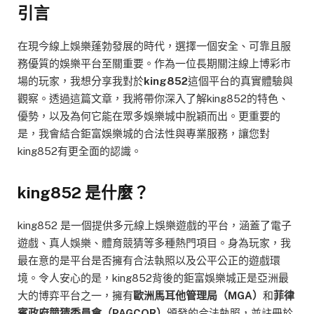
引言
在現今線上娛樂蓬勃發展的時代，選擇一個安全、可靠且服
務優質的娛樂平台至關重要。作為一位長期關注線上博彩市
場的玩家，我想分享我對於
king852
這個平台的真實體驗與
觀察。透過這篇文章，我將帶你深入了解king852的特色、
優勢，以及為何它能在眾多娛樂城中脫穎而出。更重要的
是，我會結合鉅富娛樂城的合法性與專業服務，讓您對
king852有更全面的認識。
king852 是什麼？
king852 是一個提供多元線上娛樂遊戲的平台，涵蓋了電子
遊戲、真人娛樂、體育競猜等多種熱門項目。身為玩家，我
最在意的是平台是否擁有合法執照以及公平公正的遊戲環
境。令人安心的是，king852背後的鉅富娛樂城正是亞洲最
大的博弈平台之一，擁有
歐洲馬耳他管理局（MGA）
和
菲律
賓政府競猜委員會（PAGCOR）
頒發的合法執照，並註冊於