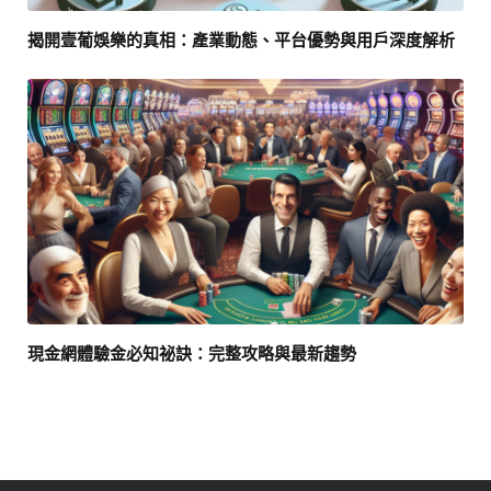
揭開壹葡娛樂的真相：產業動態、平台優勢與用戶深度解析
現金網體驗金必知祕訣：完整攻略與最新趨勢