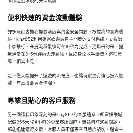
確保遊戲環境的安全無虞。
便利快速的資金流動體驗
許多玩家會擔心提款速度與資金安全問題。根據我的實際體
驗，king852利用鉅富娛樂城自主開發的支付系統，支援數
十家銀行，充提流程最快可在10秒內完成。更難得的是，提
款通常在3-5分鐘內火速到帳，且終身免收手續費，這在市
場上相當少見。
這不僅大幅提升了遊戲的流暢度，也讓玩家更有信心投入遊
戲，無需擔憂資金卡關。
專業且貼心的客戶服務
另一個讓我印象深刻的是king852的客服體系。鉅富娛樂城
配備365天×24小時的專業客服團隊，無論何時遇到問題，
都能迅速獲得支援。客服人員不僅專業且態度親切，還會主