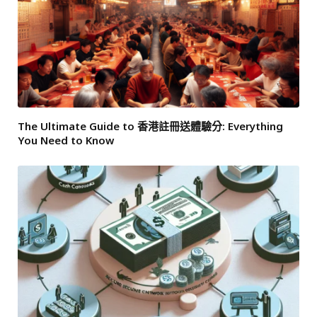
The Ultimate Guide to 香港註冊送體驗分: Everything
You Need to Know