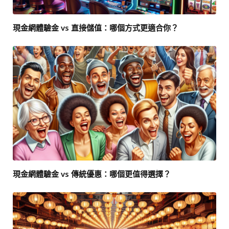
現金網體驗金 vs 直接儲值：哪個方式更適合你？
現金網體驗金 vs 傳統優惠：哪個更值得選擇？