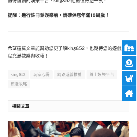
值得信賴的娛樂平台，king852絕對值得您一試。
提醒：進行註冊並娛樂前，請確保您年滿18周歲！
希望這篇文章能幫助您更了解king852，也期待您的遊戲旅
程充滿歡樂與收穫！
king852
玩家心得
網路遊戲推薦
線上娛樂平台
遊戲攻略
相關文章