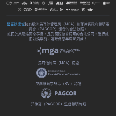
鉅富娛樂城
擁有歐洲馬耳他管理局（MGA）和菲律賓政府競猜委
員會（PAGCOR）頒發的合法執照。
註冊於英屬維爾京群島，是受國際協會認可的合法公司。進行註
冊並娛樂前，請確保您年滿18周歲！
馬耳他牌照（MGA）認證
英屬維爾京群島（BVI）認證
菲律賓（PAGCOR）監督競猜牌照