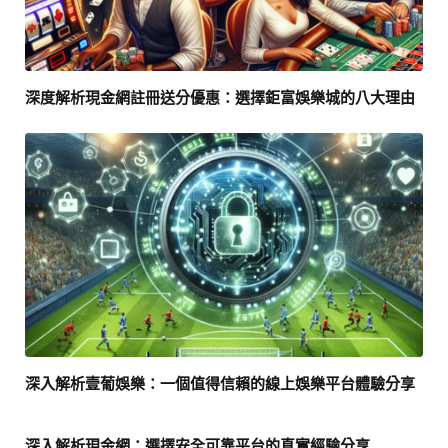
深度解析現金網註冊送分優惠：選擇鉅富娛樂城的八大理由
深入解析壹葡娛樂：一個值得信賴的線上娛樂平台體驗分享
深入解析現金網：選擇安全可靠平台的真實經驗分享