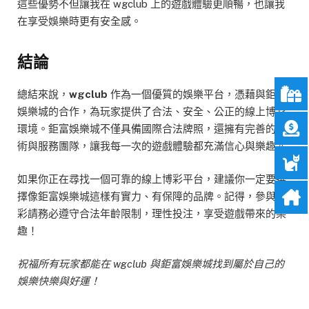
這些優勢不但讓我在 wgclub 上的遊戲體驗更順暢，也讓我
在享受娛樂時更有安全感。
結論
總結來說，
wgclub
作為一個優質的娛樂平台，憑藉與鉅富
娛樂城的合作，為玩家提供了合法、安全、公正的線上博彩
環境。鉅富娛樂城不僅具備國際合法牌照，還擁有完善的技
術與服務團隊，讓我每一次的遊戲體驗都充滿信心與樂趣。
如果你正在尋找一個可靠的線上博彩平台，建議你一定要選
擇像鉅富娛樂城這樣有實力、有保障的品牌。記得，參與博
彩請務必遵守合法年齡限制，理性投注，享受遊戲帶來的樂
趣！
祝福所有玩家都能在 wgclub 與鉅富娛樂城找到屬於自己的
娛樂快樂與好運！