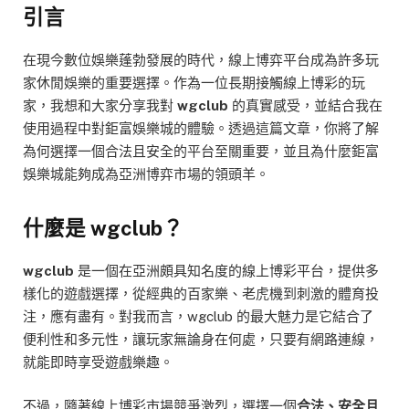
引言
在現今數位娛樂蓬勃發展的時代，線上博弈平台成為許多玩
家休閒娛樂的重要選擇。作為一位長期接觸線上博彩的玩
家，我想和大家分享我對
wgclub
的真實感受，並結合我在
使用過程中對鉅富娛樂城的體驗。透過這篇文章，你將了解
為何選擇一個合法且安全的平台至關重要，並且為什麼鉅富
娛樂城能夠成為亞洲博弈市場的領頭羊。
什麼是 wgclub？
wgclub
是一個在亞洲頗具知名度的線上博彩平台，提供多
樣化的遊戲選擇，從經典的百家樂、老虎機到刺激的體育投
注，應有盡有。對我而言，wgclub 的最大魅力是它結合了
便利性和多元性，讓玩家無論身在何處，只要有網路連線，
就能即時享受遊戲樂趣。
不過，隨著線上博彩市場競爭激烈，選擇一個
合法、安全且