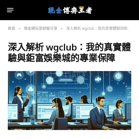
»
»
首頁
現金網玩家經驗分享
深入解析 wgclub：我的真實體驗與鉅富娛樂城的專業保障
深入解析 wgclub：我的真實體
驗與鉅富娛樂城的專業保障