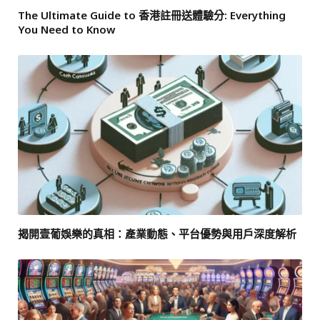
The Ultimate Guide to 香港註冊送體驗分: Everything
You Need to Know
揭開壹葡娛樂的真相：產業動態、平台優勢與用戶深度解析