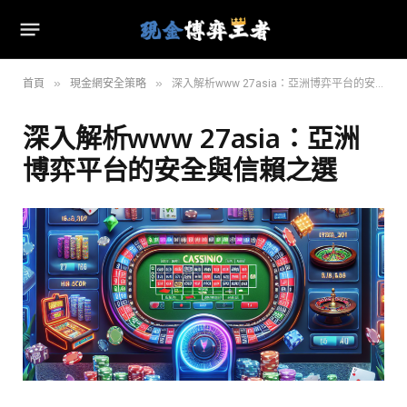
»
»
首頁
現金網安全策略
深入解析www 27asia：亞洲博弈平台的安全與信賴之選
深入解析www 27asia：亞洲
博弈平台的安全與信賴之選