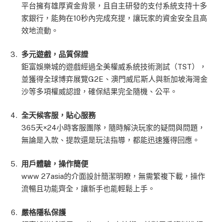
平台擁有雄厚資金背景，且自主研發的支付系統支持十多
家銀行，能夠在10秒內完成充提，讓玩家的資金安全且高
效地流動。
多元遊戲，品質保證
鉅富娛樂城的遊戲經過全美權威系統技術測試（TST），
並獲得全球博弈展覽G2E、澳門威尼斯人與新加坡海灣金
沙等多項權威認證，確保結果完全隨機、公平。
全天候客服，貼心服務
365天×24小時客服團隊，隨時解決玩家的疑問與問題，
無論是入款、提款還是玩法指導，都能迅速獲得回應。
用戶體驗，操作簡便
www 27asia的介面設計簡潔明瞭，無需繁複下載，操作
流暢且功能齊全，讓新手也能輕鬆上手。
嚴格隱私保護