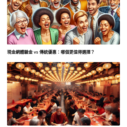
現金網體驗金 vs 傳統優惠：哪個更值得選擇？