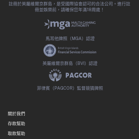
註冊於英屬維爾京群島，是受國際協會認可的合法公司。進行註
冊並娛樂前，請確保您年滿18周歲！
馬耳他牌照（MGA）認證
英屬維爾京群島（BVI）認證
菲律賓（PAGCOR）監督競猜牌照
關於我們
存款幫助
取款幫助