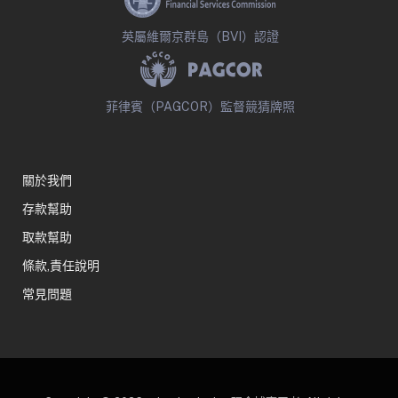
英屬維爾京群島（BVI）認證
菲律賓（PAGCOR）監督競猜牌照
關於我們
存款幫助
取款幫助
條款,責任說明
常見問題