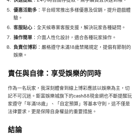
優惠活動多
：平台經常推出多樣優惠及促銷，提升遊戲體
驗。
客服貼心
：全天候專業客服支援，解決玩家各種疑問。
操作簡單
：介面人性化設計，適合各種玩家操作。
負責任博彩
：嚴格遵守未滿18歲禁賭規定，提倡有節制的
娛樂。
責任與自律：享受娛樂的同時
作為一名玩家，我深刻體會到線上博彩應該以娛樂為主，切
記不可沉迷。鉅富娛樂城旗下的cash88現金網也不斷提醒玩
家遵守「年滿18歲」、「自定預算」等基本守則，這不僅是
法律要求，更是保障自身權益的重要措施。
結論