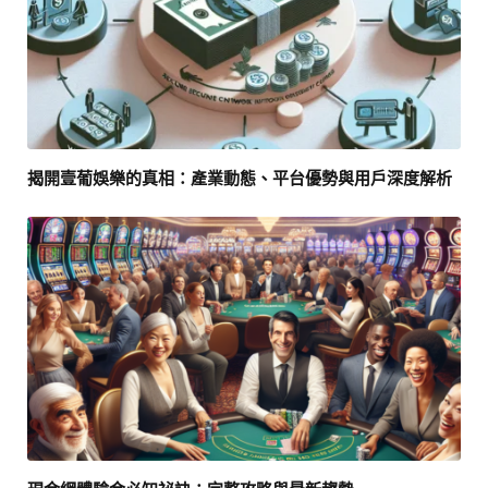
揭開壹葡娛樂的真相：產業動態、平台優勢與用戶深度解析