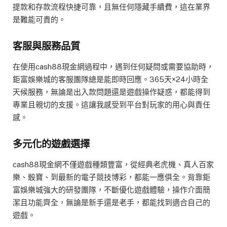
提款和存款流程快捷可靠，且無任何隱藏手續費，這在業界
是難能可貴的。
客服與服務品質
在使用cash88現金網過程中，遇到任何疑問或需要協助時，
鉅富娛樂城的客服團隊總是能即時回應。365天×24小時全
天候服務，無論是出入款問題還是遊戲操作疑惑，都能得到
專業且親切的支援。這讓我感受到平台對玩家的用心與責任
感。
多元化的遊戲選擇
cash88現金網不僅遊戲種類豐富，從經典老虎機、真人百家
樂、骰寶、到最新的電子競技博彩，都能一應俱全。背靠鉅
富娛樂城強大的研發團隊，不斷優化遊戲體驗，操作介面簡
潔且功能齊全，無論是新手還是老手，都能找到適合自己的
遊戲。