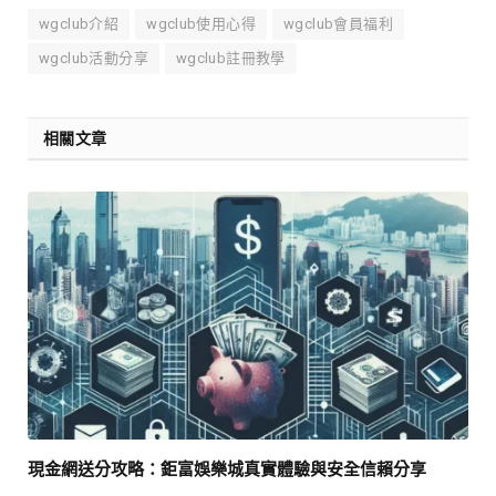
wgclub介紹
wgclub使用心得
wgclub會員福利
wgclub活動分享
wgclub註冊教學
相關文章
現金網送分攻略：鉅富娛樂城真實體驗與安全信賴分享