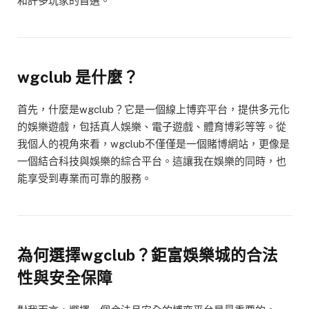
和許多玩家的首選。
wgclub 是什麼？
首先，什麼是wgclub？它是一個線上博弈平台，提供多元化
的娛樂遊戲，包括真人娛樂、電子遊戲、體育博彩等等。從
我個人的視角來看，wgclub不僅僅是一個賭博網站，更像是
一個結合科技與娛樂的綜合平台。這讓我在娛樂的同時，也
能享受到專業而可靠的服務。
為何選擇wgclub？鉅富娛樂城的合法
性與安全保障