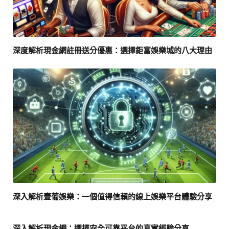
深度解析現金網註冊送分優惠：選擇鉅富娛樂城的八大理由
深入解析壹葡娛樂：一個值得信賴的線上娛樂平台體驗分享
深入解析現金網：選擇安全可靠平台的真實經驗分享