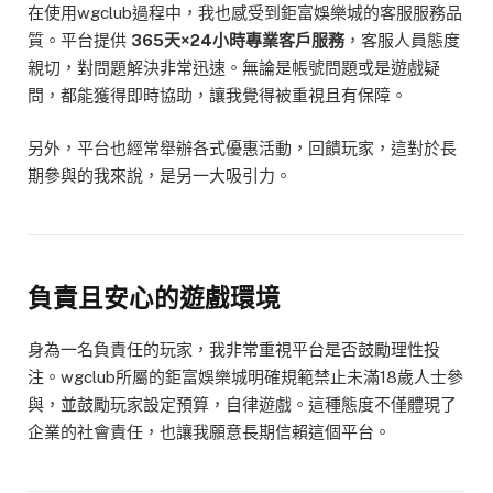
在使用wgclub過程中，我也感受到鉅富娛樂城的客服服務品
質。平台提供
365天×24小時專業客戶服務
，客服人員態度
親切，對問題解決非常迅速。無論是帳號問題或是遊戲疑
問，都能獲得即時協助，讓我覺得被重視且有保障。
另外，平台也經常舉辦各式優惠活動，回饋玩家，這對於長
期參與的我來說，是另一大吸引力。
負責且安心的遊戲環境
身為一名負責任的玩家，我非常重視平台是否鼓勵理性投
注。wgclub所屬的鉅富娛樂城明確規範禁止未滿18歲人士參
與，並鼓勵玩家設定預算，自律遊戲。這種態度不僅體現了
企業的社會責任，也讓我願意長期信賴這個平台。