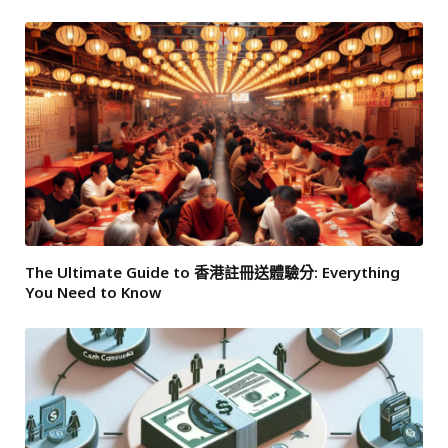
The Ultimate Guide to 香港註冊送體驗分: Everything
You Need to Know