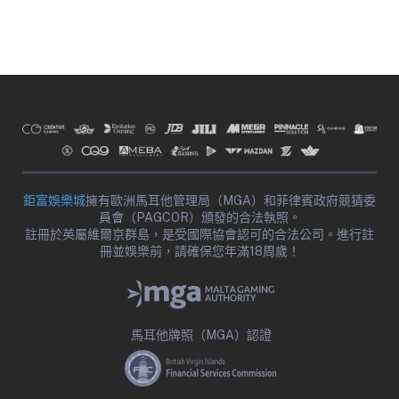
鉅富娛樂城
擁有歐洲馬耳他管理局（MGA）和菲律賓政府競猜委
員會（PAGCOR）頒發的合法執照。
註冊於英屬維爾京群島，是受國際協會認可的合法公司。進行註
冊並娛樂前，請確保您年滿18周歲！
馬耳他牌照（MGA）認證