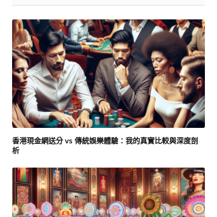
香港現金網送分 vs 傳統娛樂體驗：我的真實比較與深度剖
析