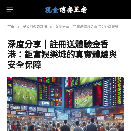
»
»
首頁
現金網遊戲評測
深度分享｜註冊送體驗金香港：鉅富娛樂城的真實體驗與安全保障
深度分享｜註冊送體驗金香
港：鉅富娛樂城的真實體驗與
安全保障