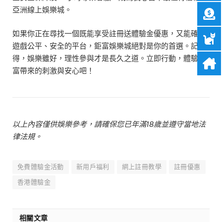
亞洲線上娛樂城。
如果你正在尋找一個既能享受註冊送體驗金優惠，又能確保
遊戲公平、安全的平台，鉅富娛樂城絕對是你的首選。記
得，娛樂雖好，理性參與才是長久之道。立即行動，體驗鉅
富帶來的刺激與安心吧！
以上內容僅供娛樂參考，請確保您已年滿18歲並遵守當地法
律法規。
免費體驗金活動
新用戶福利
網上註冊教學
註冊優惠
香港體驗金
相關文章