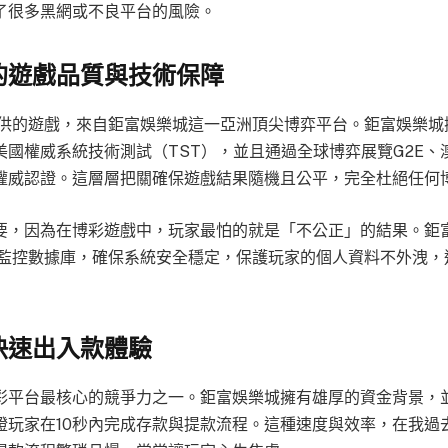
了很多黑網或不良平台的風險。
的遊戲品質與技術保障
提供的遊戲，來自鉅富娛樂城這一亞洲頂尖博弈平台。鉅富娛樂城
美國權威系統技術測試（TST），並且通過全球博弈展覽G2E、
權威認證。這層層把關確保遊戲結果隨機且公平，完全杜絕任何
要，因為在博彩遊戲中，玩家最怕的就是「不公正」的結果。鉅
斷監控數據庫，確保系統安全穩定，保護玩家的個人資料不外洩，
快速出入款體驗
彩平台最核心的競爭力之一。鉅富娛樂城擁有雄厚的資金背景，
證玩家在10秒內完成存款與提款流程。這種速度與效率，在我過