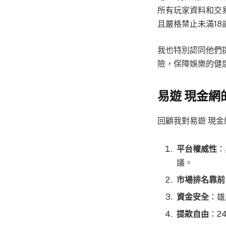
所有玩家資料和交
且嚴格禁止未滿1
我也特別認同他們
險，保障娛樂的健
易遊 現金網
回顧我對易遊 現
平台權威性
：
議。
市場排名靠前
資金安全
：雄
提款自由
：2