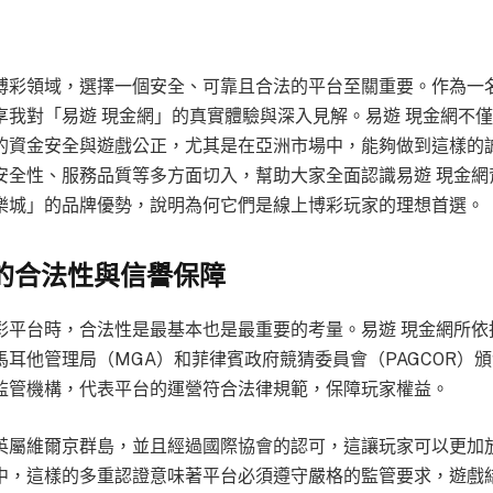
博彩領域，選擇一個安全、可靠且合法的平台至關重要。作為一
享我對「易遊 現金網」的真實體驗與深入見解。易遊 現金網不
的資金安全與遊戲公正，尤其是在亞洲市場中，能夠做到這樣的
安全性、服務品質等多方面切入，幫助大家全面認識易遊 現金網
樂城」的品牌優勢，說明為何它們是線上博彩玩家的理想首選。
網的合法性與信譽保障
彩平台時，合法性是最基本也是最重要的考量。易遊 現金網所依
馬耳他管理局（MGA）和菲律賓政府競猜委員會（PAGCOR）
監管機構，代表平台的運營符合法律規範，保障玩家權益。
英屬維爾京群島，並且經過國際協會的認可，這讓玩家可以更加
中，這樣的多重認證意味著平台必須遵守嚴格的監管要求，遊戲