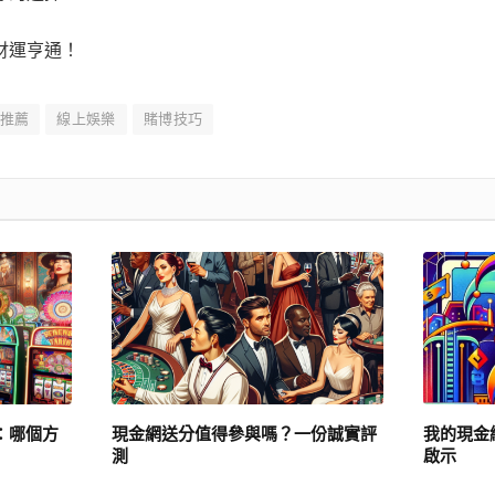
財運亨通！
推薦
線上娛樂
賭博技巧
值：哪個方
現金網送分值得參與嗎？一份誠實評
我的現金
測
啟示