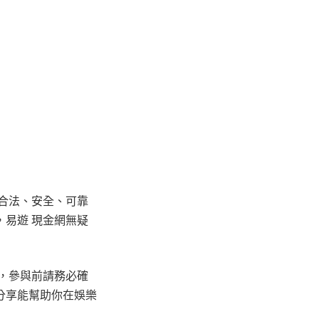
合法、安全、可靠
易遊 現金網無疑
，參與前請務必確
分享能幫助你在娛樂