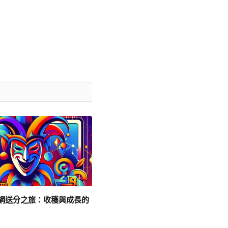
網送分之旅：收穫與成長的