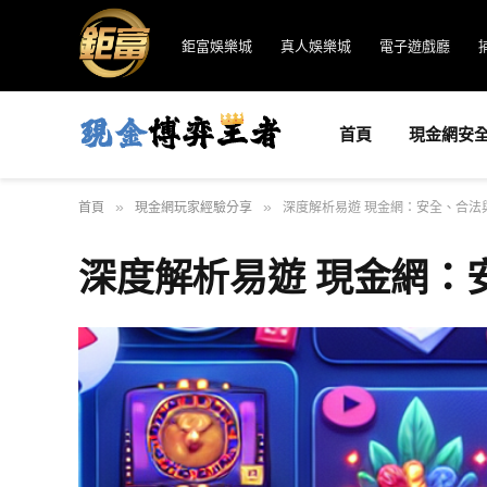
鉅富娛樂城
真人娛樂城
電子遊戲廳
首頁
現金網安
»
»
首頁
現金網玩家經驗分享
深度解析易遊 現金網：安全、合法
深度解析易遊 現金網：