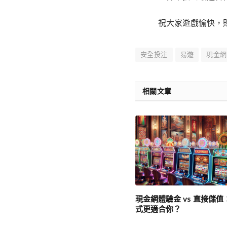
祝大家遊戲愉快，
安全投注
易遊
現金網
相關文章
現金網體驗金 vs 直接儲
式更適合你？