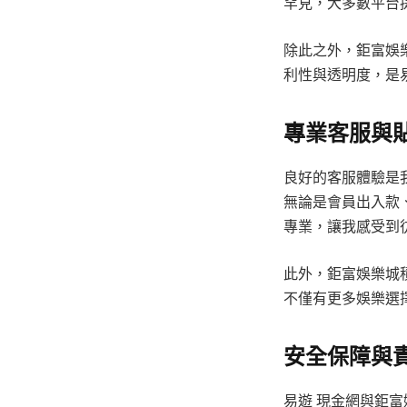
罕見，大多數平台
除此之外，鉅富娛
利性與透明度，是
專業客服與
良好的客服體驗是我
無論是會員出入款
專業，讓我感受到
此外，鉅富娛樂城
不僅有更多娛樂選
安全保障與
易遊 現金網與鉅富