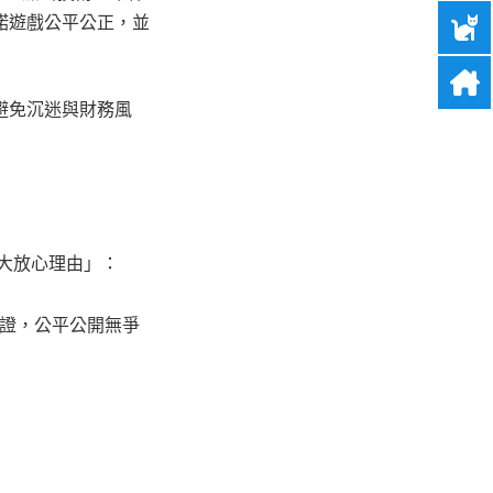
諾遊戲公平公正，並
避免沉迷與財務風
大放心理由」：
認證，公平公開無爭