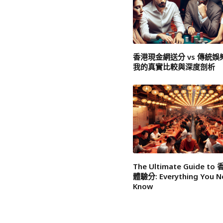
香港現金網送分 vs 傳統
我的真實比較與深度剖析
The Ultimate Guide t
體驗分: Everything You N
Know