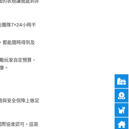
面的表現讓我感到非
團隊7×24小時不
問，都能隨時得到及
鼓勵玩家自定預算，
康。
體驗與安全保障上做足
國際協會認可，這是