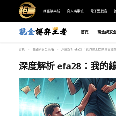
鉅富娛樂城
真人娛樂城
電子遊戲廳
首頁
現金網安
»
»
首頁
現金網安全策略
深度解析 efa28：我的線上娛樂真實
深度解析 efa28：