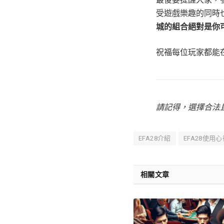
受遊戲樂趣的同時
城的組合絕對是你
祝福每位玩家都能
請記得，選擇合法
EFA28介紹
EFA28使用
相關文章