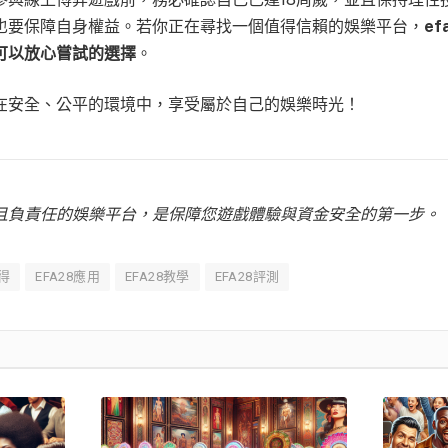
也要保障自身權益。若你正在尋找一個值得信賴的娛樂平台，
e
可以放心嘗試的選擇
。
在安全、公平的環境中，享受屬於自己的娛樂時光！
且負責任的娛樂平台，是保障您遊戲體驗與資金安全的第一步。
心得
EFA28應用
EFA28教學
EFA28評測