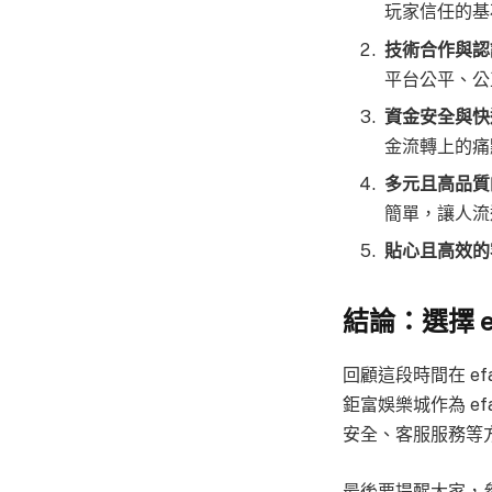
玩家信任的基
技術合作與認
平台公平、公
資金安全與快
金流轉上的痛
多元且高品質
簡單，讓人流
貼心且高效的
結論：選擇 
回顧這段時間在 e
鉅富娛樂城作為 e
安全、客服服務等
最後要提醒大家，