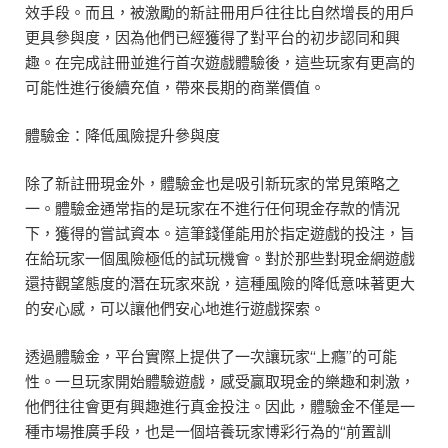
效手段。而且，被激勵的新註冊用戶往往比自然增長的用戶
更具參與度，因為他們已經獲得了對平台的初步認同和興
趣。在完成註冊並進行首次遊戲體驗後，這些玩家有更高的
可能性進行後續充值，帶來長期的商業價值。
體驗金：降低風險提升參與度
除了新註冊現金外，體驗金也是吸引新玩家的常見策略之
一。體驗金通常指的是玩家在不進行任何現金存款的情況
下，獲得的嘗試資本。這筆錢僅能用於指定遊戲的投注，旨
在給玩家一個風險極低的試玩機會。對於那些對現金網遊戲
還持觀望態度的潛在玩家來說，這種風險的降低意味著更大
的安心感，可以讓他們安心地進行遊戲探索。
透過體驗金，平台實際上提供了一次讓玩家“上癮”的可能
性。一旦玩家開始體驗遊戲，感受贏取現金的樂趣和刺激，
他們往往會更有興趣進行真金投注。因此，體驗金不僅是一
種市場推廣手段，也是一個培養玩家博彩行為的“前置訓