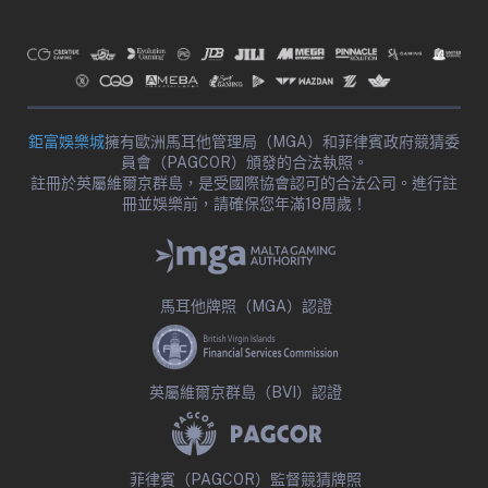
鉅富娛樂城
擁有歐洲馬耳他管理局（MGA）和菲律賓政府競猜委
員會（PAGCOR）頒發的合法執照。
註冊於英屬維爾京群島，是受國際協會認可的合法公司。進行註
冊並娛樂前，請確保您年滿18周歲！
馬耳他牌照（MGA）認證
英屬維爾京群島（BVI）認證
菲律賓（PAGCOR）監督競猜牌照