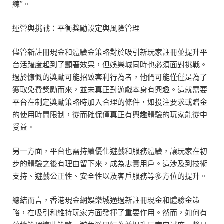
練”。
運營與挑戰：平衡獎勵設定與風險管理
儘管新註冊現金和體驗金策略對於吸引新玩家註冊並提升平
台活躍度起到了顯著效果，但娛樂城同時也必須面對挑戰。
過於慷慨的獎勵可能招致套利行為者，他們可能僅僅是為了
獲取免費獎勵而來，並未真正對遊戲本身有興趣。這就需要
平台在制定獎勵策略時加入合理的條件，如投注要求或贈金
的使用時間限制，從而確保僅真正有興趣體驗的玩家能從中
受益。
另一方面，平台也需持續優化遊戲和服務體驗，讓玩家在初
步的體驗之後有理由留下來，成為忠實用戶。這涉及到技術
支持、遊戲公正性、安全性以及客戶服務等多方位的提升。
總結而言，香港現金網娛樂城通過新註冊現金和體驗金策
略，在吸引和維持玩家方面發揮了重要作用。然而，如何有