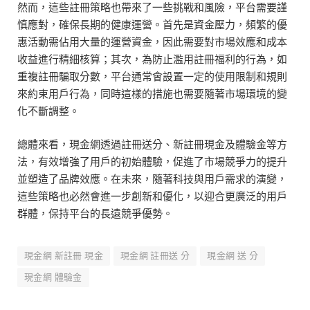
然而，這些註冊策略也帶來了一些挑戰和風險，平台需要謹
慎應對，確保長期的健康運營。首先是資金壓力，頻繁的優
惠活動需佔用大量的運營資金，因此需要對市場效應和成本
收益進行精細核算；其次，為防止濫用註冊福利的行為，如
重複註冊騙取分數，平台通常會設置一定的使用限制和規則
來約束用戶行為，同時這樣的措施也需要隨著市場環境的變
化不斷調整。
總體來看，現金網透過註冊送分、新註冊現金及體驗金等方
法，有效增強了用戶的初始體驗，促進了市場競爭力的提升
並塑造了品牌效應。在未來，隨著科技與用戶需求的演變，
這些策略也必然會進一步創新和優化，以迎合更廣泛的用戶
群體，保持平台的長遠競爭優勢。
現金網 新註冊 現金
現金網 註冊送 分
現金網 送 分
現金網 體驗金