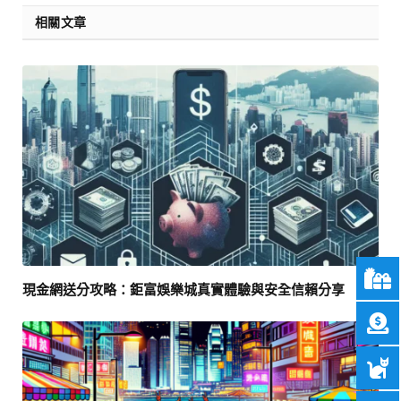
相關文章
現金網送分攻略：鉅富娛樂城真實體驗與安全信賴分享