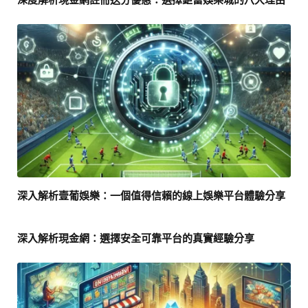
深入解析壹葡娛樂：一個值得信賴的線上娛樂平台體驗分享
深入解析現金網：選擇安全可靠平台的真實經驗分享