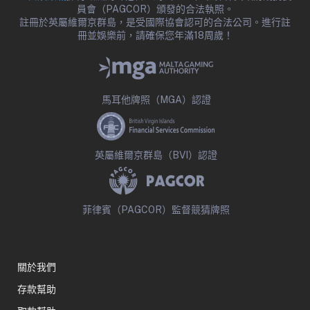
員會（PAGCOR）頒發的合法執照。
註冊於英屬維爾京群島，是受國際協會認可的合法公司。進行註
冊並娛樂前，請確保您年滿18周歲！
馬耳他牌照（MGA）認證
英屬維爾京群島（BVI）認證
菲律賓（PAGCOR）監督競猜牌照
關於我們
存款幫助