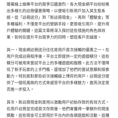
隨著線上娛樂平台的競爭日趨激烈，各大現金網平台紛紛推
出多樣化的註冊優惠策略，以便吸引新用戶加入其生態系
統。從「註冊送分」到「新註冊現金」，再到「體驗金」等
多種福利，不僅是平台的營銷手段，更是吸引用戶、提升用
戶體驗的關鍵。這篇文章將深入探討這些措施的角色與效
果，如何在提升平台競爭力的同時，塑造客戶忠誠度。
其一，現金網註冊送分往往是用戶首次接觸的優惠之一。在
用戶完成註冊程序後，平台立即提供一定的遊戲積分，這些
積分可被用來嘗試平台上的多種遊戲和服務。此方法不僅降
低了新手玩家的上手門檻，還增加了他們的嘗試意願和探索
動力。特別是對那些初次接觸線上博弈的用戶，註冊送分提
供了一個低風險的方式來感受平台的多樣魅力，進而決定是
否進一步投入。
其次，新註冊現金則是用以激勵用戶初始存款的有效方式。
在用戶註冊並完成首次存款後，他們會獲得一筆額外的現金
獎勵，這些現金可立即用於平台內的各類遊戲和活動。這種