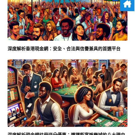
深度解析香港現金網：安全、合法與信譽兼具的首選平台
深度解析現金網註冊送分優惠：選擇鉅富娛樂城的八大理由