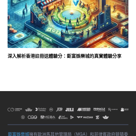
深入解析香港註冊送體驗分：鉅富娛樂城的真實體驗分享
鉅富娛樂城
擁有歐洲馬耳他管理局（MGA）和菲律賓政府競猜委