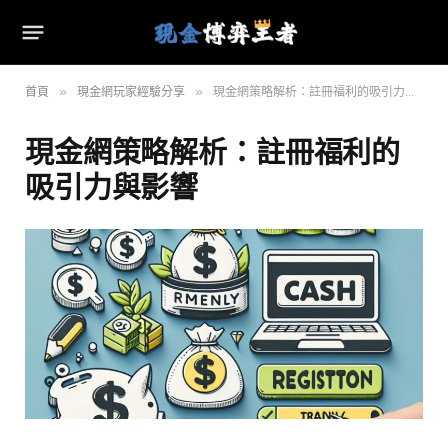
»
»
首頁
現金網玩家經驗分享
現金網策略解析：註冊福利的吸引力與影響
現金網策略解析：註冊福利的
吸引力與影響