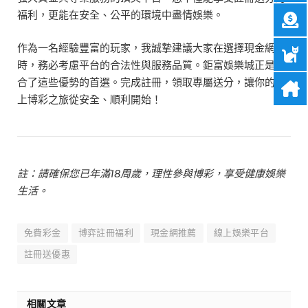
福利，更能在安全、公平的環境中盡情娛樂。
作為一名經驗豐富的玩家，我誠摯建議大家在選擇現金網
時，務必考慮平台的合法性與服務品質。鉅富娛樂城正是結
合了這些優勢的首選。完成註冊，領取專屬送分，讓你的線
上博彩之旅從安全、順利開始！
註：請確保您已年滿18周歲，理性參與博彩，享受健康娛樂
生活。
免費彩金
博弈註冊福利
現金網推薦
線上娛樂平台
註冊送優惠
相關文章