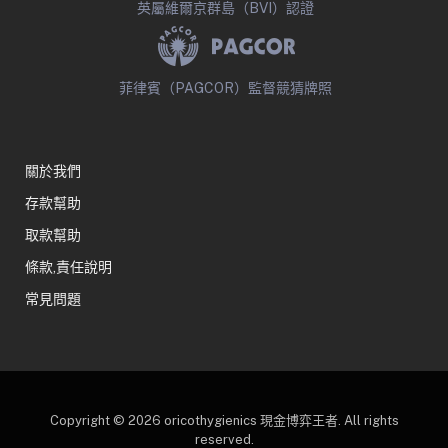
英屬維爾京群島（BVI）認證
菲律賓（PAGCOR）監督競猜牌照
關於我們
存款幫助
取款幫助
條款,責任說明
常見問題
Copyright © 2026 oricothygienics 現金博弈王者. All rights
reserved.