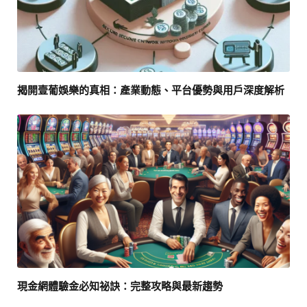
揭開壹葡娛樂的真相：產業動態、平台優勢與用戶深度解析
現金網體驗金必知祕訣：完整攻略與最新趨勢