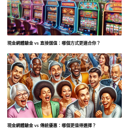
現金網體驗金 vs 直接儲值：哪個方式更適合你？
現金網體驗金 vs 傳統優惠：哪個更值得選擇？