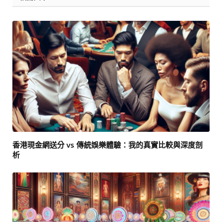
香港現金網送分 vs 傳統娛樂體驗：我的真實比較與深度剖
析