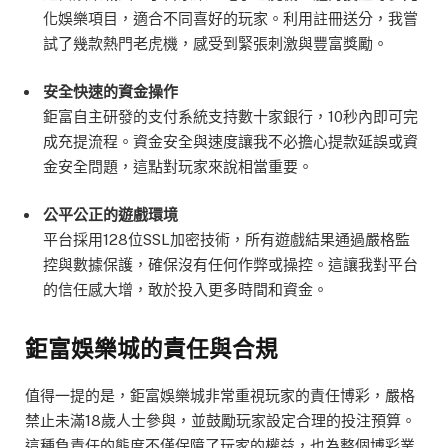
化娛樂項目，適合不同喜好的玩家。利用註冊送分，我嘗
試了幾款熱門老虎機，感受到緊張刺激與豐富獎勵。
安全快速的資金操作
鉅富自主研發的支付系統支持數十家銀行，10秒內即可完
成充提流程。資金安全與速度讓我不必擔心提款延誤或資
金安全問題，這點對玩家來說相當重要。
公平公正的遊戲環境
平台採用128位SSL加密技術，所有遊戲結果通過嚴格監
控與數據保護，確保沒有任何作弊或操控。這讓我對平台
的信任感大增，敢於投入更多時間和資金。
鉅富娛樂城的責任與合規
值得一提的是，鉅富娛樂城非常重視玩家的責任博彩，嚴格
禁止未滿18歲人士參與，並鼓勵玩家設定合理的投注預算。
這種負責任的態度不僅保障了玩家的權益，也為整個博彩業