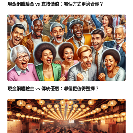
現金網體驗金 vs 直接儲值：哪個方式更適合你？
現金網體驗金 vs 傳統優惠：哪個更值得選擇？