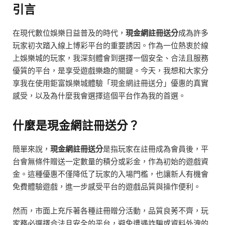
引言
在現代數位娛樂日益普及的時代，
現金網註冊送分
成為許多
玩家初次踏入線上博彩平台的重要誘因。作為一位熱衷於線
上娛樂城的玩家，我深刻體會到選擇一個安全、合法且服務
優質的平台，是享受遊戲樂趣的關鍵。今天，我想和大家分
享我在使用鉅富娛樂城體驗「現金網註冊送分」優惠的真實
感受，以及為什麼我會選擇這個平台作為我的首選。
什麼是現金網註冊送分？
簡單來說，
現金網註冊送分
是指玩家在註冊成為會員後，平
台會無條件贈送一定數量的積分或彩金，作為初始的遊戲資
金。這種優惠不僅降低了玩家的入場門檻，也讓新人有機會
免費體驗遊戲，進一步感受平台的遊戲品質與操作便利。
然而，市面上充斥著各種註冊贈分活動，品質良莠不齊，玩
家務必選擇合法且安全的平台，避免遭遇詐騙或資料外洩的