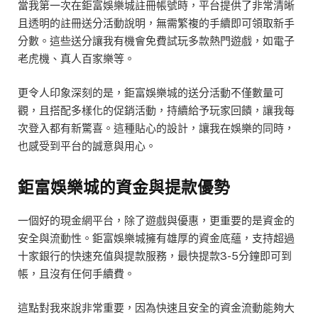
當我第一次在鉅富娛樂城註冊帳號時，平台提供了非常清晰
且透明的註冊送分活動說明，無需繁複的手續即可領取新手
分數。這些送分讓我有機會免費試玩多款熱門遊戲，如電子
老虎機、真人百家樂等。
更令人印象深刻的是，鉅富娛樂城的送分活動不僅數量可
觀，且搭配多樣化的促銷活動，持續給予玩家回饋，讓我每
次登入都有新驚喜。這種貼心的設計，讓我在娛樂的同時，
也感受到平台的誠意與用心。
鉅富娛樂城的資金與提款優勢
一個好的現金網平台，除了遊戲與優惠，更重要的是資金的
安全與流動性。鉅富娛樂城擁有雄厚的資金底蘊，支持超過
十家銀行的快速充值與提款服務，最快提款3-5分鐘即可到
帳，且沒有任何手續費。
這點對我來說非常重要，因為快速且安全的資金流動能夠大