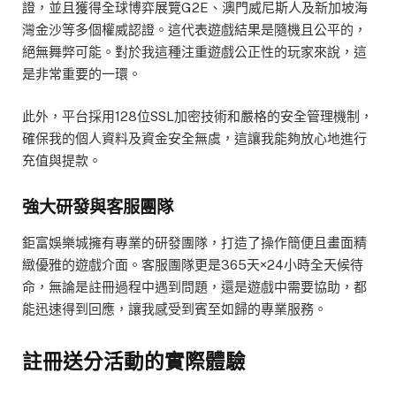
證，並且獲得全球博弈展覽G2E、澳門威尼斯人及新加坡海
灣金沙等多個權威認證。這代表遊戲結果是隨機且公平的，
絕無舞弊可能。對於我這種注重遊戲公正性的玩家來說，這
是非常重要的一環。
此外，平台採用128位SSL加密技術和嚴格的安全管理機制，
確保我的個人資料及資金安全無虞，這讓我能夠放心地進行
充值與提款。
強大研發與客服團隊
鉅富娛樂城擁有專業的研發團隊，打造了操作簡便且畫面精
緻優雅的遊戲介面。客服團隊更是365天×24小時全天候待
命，無論是註冊過程中遇到問題，還是遊戲中需要協助，都
能迅速得到回應，讓我感受到賓至如歸的專業服務。
註冊送分活動的實際體驗