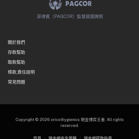
菲律賓（PAGCOR）監督競猜牌照
關於我們
存款幫助
取款幫助
條款,責任說明
常見問題
Copyright © 2026 oricothygienics 現金博弈王者. All rights
reserved.
首頁
現金網安全策略
現金網提款指南