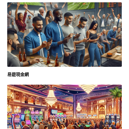
易遊現金網