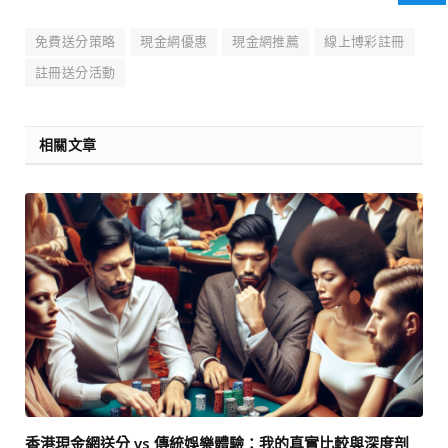
免費送分策略
現金網優惠
現金網推薦
線上博彩註冊
註冊送分活動
相關文章
香港現金網送分 vs 傳統娛樂體驗：我的真實比較與深度剖