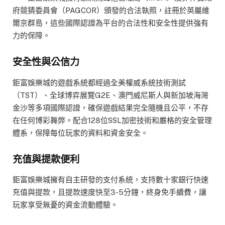
府競猜委員會（PAGCOR）頒發的合法執照，註冊於英屬維
爾京群島，這些國際認證為平台的合法性和安全性提供強有
力的保障。
安全性與公信力
鉅富娛樂城的遊戲系統都經過全美權威系統技術測試
（TST）、全球博弈展覽G2E、澳門威尼斯人與新加坡海灣
金沙等多項國際認證，確保遊戲結果完全隨機且公平，不存
在任何博彩舞弊。配合128位SSL加密技術和嚴格的安全管理
體系，保障每位玩家的資料和資金安全。
充值與提款便利
鉅富娛樂城擁有自主研發的支付系統，支持數十家銀行快速
充值與提款，且提款速度快至3-5分鐘，終身免手續費，讓
玩家享受無憂的資金流動體驗。