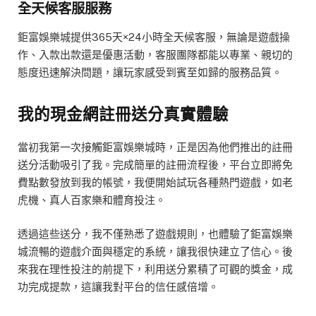
全天候客服服務
鉅富娛樂城提供365天×24小時全天候客服，無論是遊戲操
作、入款出款還是優惠活動，客服團隊都能以專業、親切的
態度迅速解決問題，讓玩家感受到賓至如歸的服務品質。
我的現金網註冊送分真實體驗
當初我第一次接觸鉅富娛樂城時，正是因為他們推出的註冊
送分活動吸引了我。完成簡單的註冊流程後，平台立即將免
費點數發放到我的帳號，我便開始試玩各種熱門遊戲，如老
虎機、真人百家樂和體育投注。
透過這些送分，我不僅熟悉了遊戲規則，也體驗了鉅富娛樂
城流暢的遊戲介面與穩定的系統，讓我很快建立了信心。後
來我在理性投注的前提下，利用送分累積了可觀的獎金，成
功完成提款，這讓我對平台的信任感倍增。