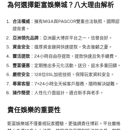
為何選擇鉅富娛樂城？八大理由解析
合法權威
：擁有MGA與PAGCOR雙重合法執照，國際認
證背書。
亞洲領先品牌
：亞洲最大博弈平台之一，信譽良好。
資金安全
：雄厚資金鏈與快速提款，免去後顧之憂。
靈活提款
：24小時自由存提款，提款快速且免手續費。
豐富優惠
：定期推出多元化活動，送分、返水多重回饋。
嚴密安全
：128位SSL加密技術，保障玩家資料安全。
專業客服
：7×24小時全天候客戶服務，隨時解決疑難。
操作簡便
：人性化介面設計，適合新手與老手。
責任娛樂的重要性
鉅富娛樂城不僅重視玩家體驗，更強調責任博彩。平台嚴格