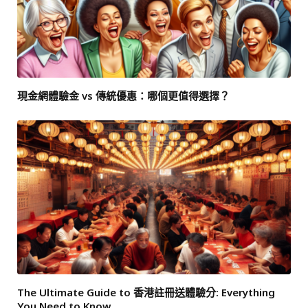
現金網體驗金 vs 傳統優惠：哪個更值得選擇？
The Ultimate Guide to 香港註冊送體驗分: Everything
You Need to Know