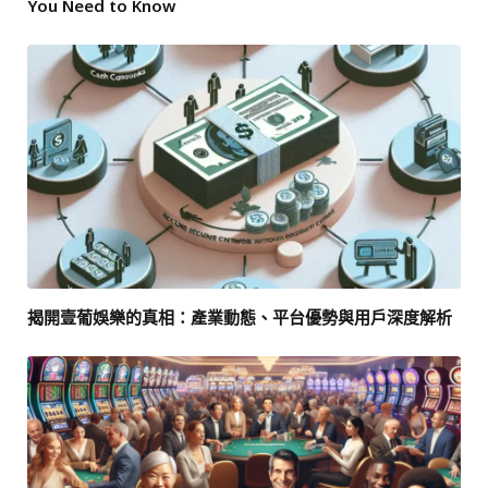
You Need to Know
揭開壹葡娛樂的真相：產業動態、平台優勢與用戶深度解析