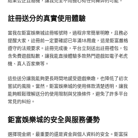
結果公正且隨機，讓我完全不用擔心有任何舞弊的可能。
註冊送分的真實使用體驗
當我在鉅富娛樂城註冊帳號時，過程非常簡單明瞭，且務必
提醒大家，註冊前一定要確認已年滿18周歲，這是鉅富嚴格
遵守的法規要求。註冊完成後，平台立刻送出註冊禮包，包
含免費遊戲點數，讓我能直接體驗多款熱門遊戲如電子老虎
機、真人百家樂等。
這些送分讓我能夠更長時間地感受遊戲樂趣，也降低了初次
嘗試的風險。當然，鉅富娛樂城的使用條款清楚透明，讓我
能夠輕鬆理解送分的使用限制與兌換條件，避免了許多平台
常見的糾紛。
鉅富娛樂城的安全與服務優勢
選擇現金網，最重要的還是資金與個人資料的安全。鉅富採