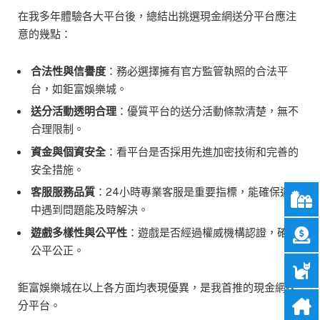
在我多年體驗各大平台後，總結出挑選現金網送分平台應注
意的幾點：
合法性與信譽度
：務必選擇擁有官方監管執照的合法平
台，如鉅富娛樂城。
送分活動透明合理
：優質平台的送分活動條款清楚，無不
合理限制。
資金與個資安全
：看平台是否採用先進加密技術和完善的
安全措施。
客服服務品質
：24小時專業客服是重要指標，能確保遊戲
中遇到問題能及時解決。
遊戲多樣性與公平性
：遊戲是否經過權威機構認證，確保
公平公正。
鉅富娛樂城在以上各方面均表現優異，是我首推的現金網送
分平台。