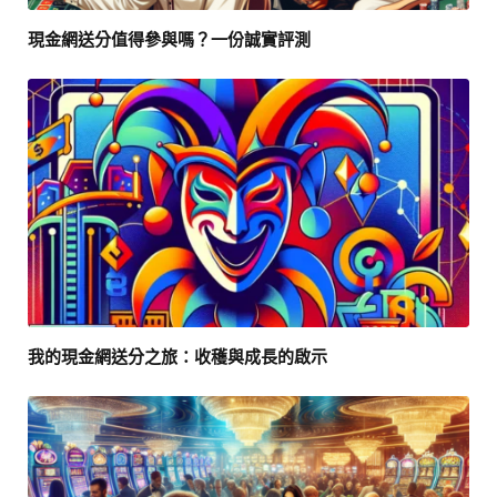
現金網送分值得參與嗎？一份誠實評測
我的現金網送分之旅：收穫與成長的啟示