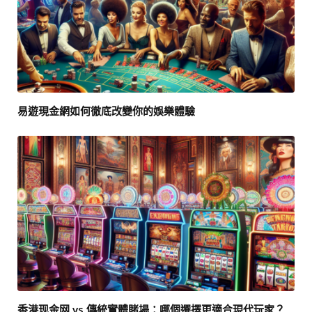
易遊現金網如何徹底改變你的娛樂體驗
香港现金网 vs 傳統實體賭場：哪個選擇更適合現代玩家？