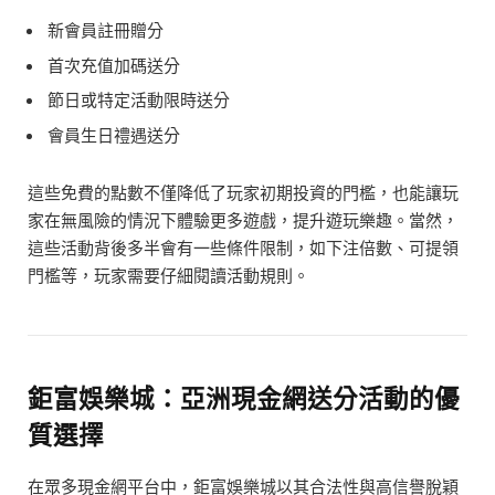
新會員註冊贈分
首次充值加碼送分
節日或特定活動限時送分
會員生日禮遇送分
這些免費的點數不僅降低了玩家初期投資的門檻，也能讓玩
家在無風險的情況下體驗更多遊戲，提升遊玩樂趣。當然，
這些活動背後多半會有一些條件限制，如下注倍數、可提領
門檻等，玩家需要仔細閱讀活動規則。
鉅富娛樂城：亞洲現金網送分活動的優
質選擇
在眾多現金網平台中，鉅富娛樂城以其合法性與高信譽脫穎