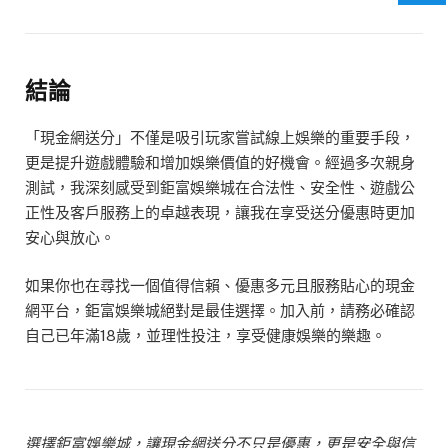
結論
「現金網送分」不僅是吸引玩家嘗試線上娛樂的重要手段，
更是提升遊戲體驗和增加娛樂價值的好機會。經過多次親身
測試，我深刻感受到鉅富娛樂城在合法性、安全性、遊戲公
正性及客戶服務上的卓越表現，讓我在享受送分優惠時更加
安心與放心。
如果你也在尋找一個值得信賴、優惠多元且服務貼心的現金
網平台，鉅富娛樂城絕對是最佳選擇。加入前，請務必確認
自己已年滿18歲，並理性投注，享受健康娛樂的樂趣。
選擇鉅富娛樂城，讓現金網送分不只是優惠，更是安全與信