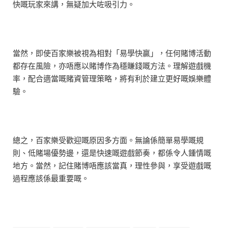
快嘅玩家來講，無疑加大咗吸引力。
當然，即使百家樂被視為相對「易學快贏」，任何賭博活動
都存在風險，亦唔應以賭博作為穩賺錢嘅方法。理解遊戲機
率，配合適當嘅賭資管理策略，將有利於建立更好嘅娛樂體
驗。
總之，百家樂受歡迎嘅原因多方面。無論係簡單易學嘅規
則、低賭場優勢邊，還是快速嘅遊戲節奏，都係令人鍾情嘅
地方。當然，記住賭博唔應該當真，理性參與，享受遊戲嘅
過程應該係最重要嘅。