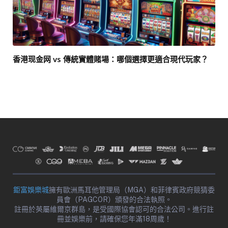
香港现金网 vs 傳統實體賭場：哪個選擇更適合現代玩家？
鉅富娛樂城
擁有歐洲馬耳他管理局（MGA）和菲律賓政府競猜委
員會（PAGCOR）頒發的合法執照。
註冊於英屬維爾京群島，是受國際協會認可的合法公司。進行註
冊並娛樂前，請確保您年滿18周歲！