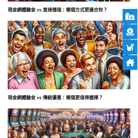
現金網體驗金 vs 直接儲值：哪個方式更適合你？
現金網體驗金 vs 傳統優惠：哪個更值得選擇？