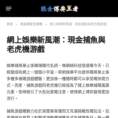
»
»
首頁
現金網安全策略
網上娛樂新風潮：現金捕魚與老虎機游戲
網上娛樂新風潮：現金捕魚與
老虎機游戲
娛樂城唔單止係賭場嘅代名詞，喺網絡科技發達嘅今天，已
經變成咗網上一個個小宇宙，呢啲娛樂平台提供嘅唔單止係
多種多樣嘅游戲體驗，更加係一種隨時都可以享受嘅休閒方
式。而家，捕魚游戲同老虎機已經成為了綫上娛樂城嘅風靡
元素，佢哋吸引了大批玩家嘅注意，使得網上博弈變得更加
流行。
捕魚游戲嘅魅力在於其簡單易懂而又充滿挑戰性嘅玩法。玩
家通過在屏幕上點擊或滑動嚟捕獲各式各樣嘅魚兒，每一種