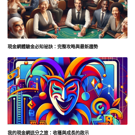
現金網體驗金必知祕訣：完整攻略與最新趨勢
我的現金網送分之旅：收穫與成長的啟示