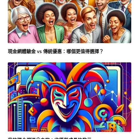
現金網體驗金 vs 傳統優惠：哪個更值得選擇？