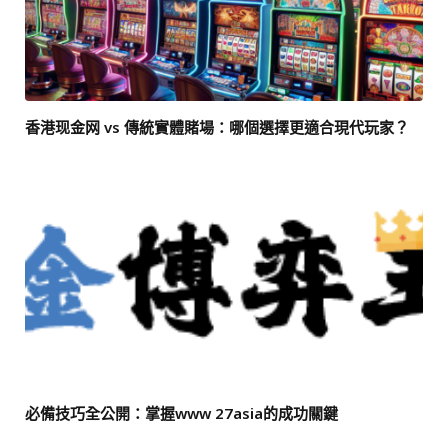
香港现金网 vs 傳統實體賭場：哪個選擇更適合現代玩家？
必備技巧全公開：掌握www 27asia的成功關鍵