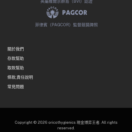
英屬維爾京群島（BVI）認證
菲律賓（PAGCOR）監督競猜牌照
關於我們
存款幫助
取款幫助
條款,責任說明
常見問題
Copyright © 2026 oricothygienics 現金博弈王者. All rights
reserved.