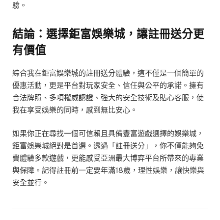
驗。
結論：選擇鉅富娛樂城，讓註冊送分更
有價值
綜合我在鉅富娛樂城的註冊送分體驗，這不僅是一個簡單的
優惠活動，更是平台對玩家安全、信任與公平的承諾。擁有
合法牌照、多項權威認證、強大的安全技術及貼心客服，使
我在享受娛樂的同時，感到無比安心。
如果你正在尋找一個可信賴且具備豐富遊戲選擇的娛樂城，
鉅富娛樂城絕對是首選。透過「註冊送分」，你不僅能夠免
費體驗多款遊戲，更能感受亞洲最大博弈平台所帶來的專業
與保障。記得註冊前一定要年滿18歲，理性娛樂，讓快樂與
安全並行。