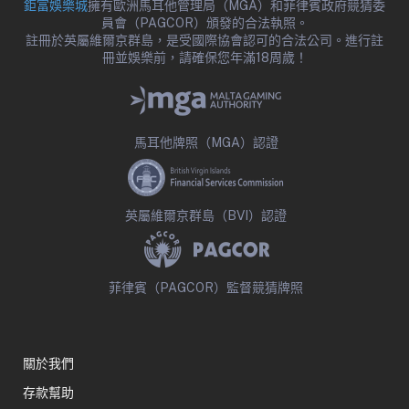
鉅富娛樂城
擁有歐洲馬耳他管理局（MGA）和菲律賓政府競猜委
員會（PAGCOR）頒發的合法執照。
註冊於英屬維爾京群島，是受國際協會認可的合法公司。進行註
冊並娛樂前，請確保您年滿18周歲！
馬耳他牌照（MGA）認證
英屬維爾京群島（BVI）認證
菲律賓（PAGCOR）監督競猜牌照
關於我們
存款幫助