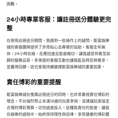
困難。
24小時專業客服：讓註冊送分體驗更完
整
在使用註冊送分期間，我遇到一些操作上的疑問，鉅富娛樂
城的客服團隊提供了非常貼心且專業的協助。客服全年無
休，24小時在線，反應迅速且態度親切，讓我感受到賓至如
歸的服務品質。多渠道的客服互動也讓我能及時反映需求，
並獲得回饋，這也是我持續選擇鉅富娛樂城的重要因素。
責任博彩的重要提醒
鉅富娛樂城在推廣註冊送分的同時，也非常重視責任博彩的
理念。平台強烈禁止未滿18歲的玩家參與，並建議玩家設定
合理的博彩預算，切勿過度投入。這種負責任的態度，讓我
在娛樂的過程中，始終保持理性與自律，享受健康的博彩體