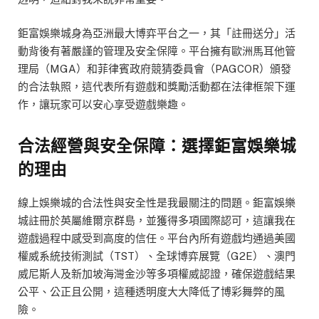
鉅富娛樂城身為亞洲最大博弈平台之一，其「註冊送分」活
動背後有著嚴謹的管理及安全保障。平台擁有歐洲馬耳他管
理局（MGA）和菲律賓政府競猜委員會（PAGCOR）頒發
的合法執照，這代表所有遊戲和獎勵活動都在法律框架下運
作，讓玩家可以安心享受遊戲樂趣。
合法經營與安全保障：選擇鉅富娛樂城
的理由
線上娛樂城的合法性與安全性是我最關注的問題。鉅富娛樂
城註冊於英屬維爾京群島，並獲得多項國際認可，這讓我在
遊戲過程中感受到高度的信任。平台內所有遊戲均通過美國
權威系統技術測試（TST）、全球博弈展覽（G2E）、澳門
威尼斯人及新加坡海灣金沙等多項權威認證，確保遊戲結果
公平、公正且公開，這種透明度大大降低了博彩舞弊的風
險。