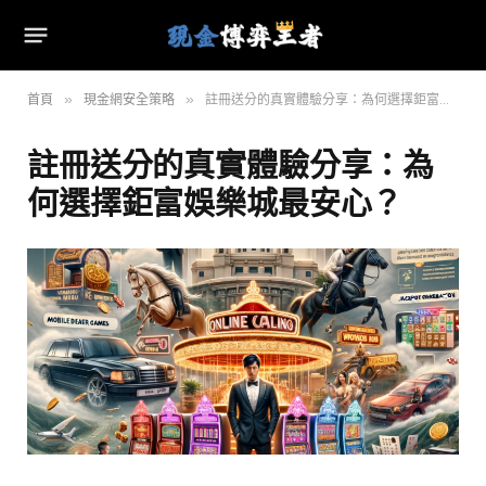
»
»
首頁
現金網安全策略
註冊送分的真實體驗分享：為何選擇鉅富娛樂城最安心？
註冊送分的真實體驗分享：為
何選擇鉅富娛樂城最安心？