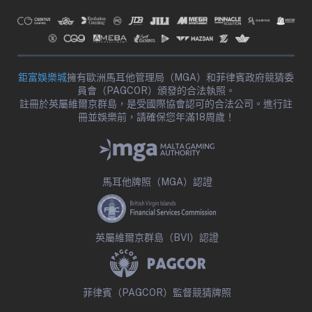
鉅富娛樂城
擁有歐洲馬耳他管理局（MGA）和菲律賓政府競猜委
員會（PAGCOR）頒發的合法執照。
註冊於英屬維爾京群島，是受國際協會認可的合法公司。進行註
冊並娛樂前，請確保您年滿18周歲！
馬耳他牌照（MGA）認證
英屬維爾京群島（BVI）認證
菲律賓（PAGCOR）監督競猜牌照