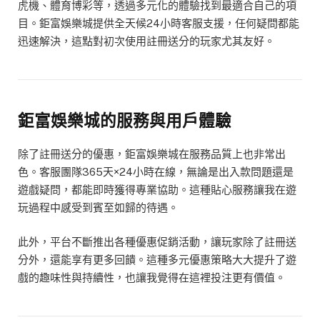
虎機、體育博彩等，透過多元化的體驗找到最適合自己的項
目。鉅富娛樂城提供全天候24小時客服支援，任何疑問都能
迅速解決，這點對初次使用註冊送分的玩家尤其友好。
鉅富娛樂城的服務與用戶體驗
除了註冊送分的優惠，鉅富娛樂城在服務品質上也非常出
色。客服團隊365天×24小時在線，無論是出入款問題還是
遊戲疑問，都能即時獲得專業協助。這種貼心服務讓我在遊
玩過程中感受到賓至如歸的待遇。
此外，平台不斷推出各種優惠促銷活動，讓玩家除了註冊送
分外，還能享有更多回饋。這種多元優惠策略大大提升了遊
戲的趣味性與持續性，也讓我覺得在這裡投注更有價值。