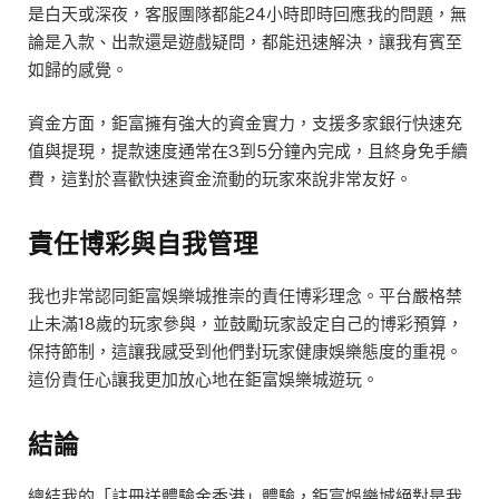
是白天或深夜，客服團隊都能24小時即時回應我的問題，無
論是入款、出款還是遊戲疑問，都能迅速解決，讓我有賓至
如歸的感覺。
資金方面，鉅富擁有強大的資金實力，支援多家銀行快速充
值與提現，提款速度通常在3到5分鐘內完成，且終身免手續
費，這對於喜歡快速資金流動的玩家來說非常友好。
責任博彩與自我管理
我也非常認同鉅富娛樂城推崇的責任博彩理念。平台嚴格禁
止未滿18歲的玩家參與，並鼓勵玩家設定自己的博彩預算，
保持節制，這讓我感受到他們對玩家健康娛樂態度的重視。
這份責任心讓我更加放心地在鉅富娛樂城遊玩。
結論
總結我的「註冊送體驗金香港」體驗，鉅富娛樂城絕對是我