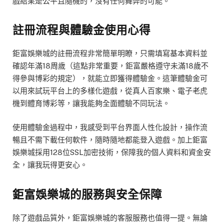
戲結果是公平且隨機的，沒有任何舞弊的可能。
註冊流程與體驗金使用心得
鉅富娛樂城的註冊流程非常簡單明瞭，只需填寫基本資料並
確認年滿18周歲（這點非常重要，鉅富嚴格遵守未滿18歲不
得參與博彩的規定），就能立即獲得體驗金。這筆體驗金可
以用來試玩平台上的多樣化遊戲，從真人百家樂、電子老虎
機到體育博彩等，讓我能夠全面體驗不同玩法。
使用體驗金過程中，我感受到平台界面人性化設計，操作流
暢且不需下載任何軟件，隨時隨地都能登入遊戲。加上鉅富
娛樂城採用128位SSL加密技術，保障我的個人資料和資金安
全，讓我玩得更安心。
鉅富娛樂城的服務與安全保障
除了遊戲品質外，鉅富娛樂城的客服服務也值得一提。無論