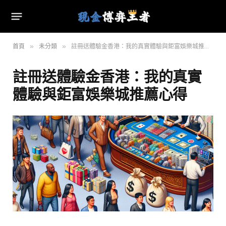
»
»
首頁
未分類
註冊送體驗金香港：我的真實體驗與鉅富娛樂城推薦心得
註冊送體驗金香港：我的真實
體驗與鉅富娛樂城推薦心得