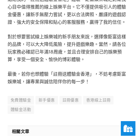
心目中值得推薦的線上娛樂平台。它不僅提供吸引人的體驗
金優惠，讓新手無壓力嘗試，更以合法牌照、嚴謹的遊戲認
證、強大的安全保障和貼心的客服服務，贏得了我的信任。
對於想要嘗試線上娛樂城的新手朋友來說，選擇像鉅富這樣
的品牌，可以大大降低風險，提升遊戲樂趣。當然，請各位
玩家務必確認已年滿18周歲，並且合理安排自己的娛樂預
算，享受一個安全、愉快的博彩體驗。
最後，若你也想體驗「註冊送體驗金香港」，不妨考慮鉅富
娛樂城，讓專業與誠信陪伴你的每一步！
免費體驗金
新手優惠
註冊優惠
香港線上註冊
體驗金活動
相關文章