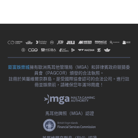
鉅富娛樂城
擁有歐洲馬耳他管理局（MGA）和菲律賓政府競猜委
員會（PAGCOR）頒發的合法執照。
註冊於英屬維爾京群島，是受國際協會認可的合法公司。進行註
冊並娛樂前，請確保您年滿18周歲！
馬耳他牌照（MGA）認證