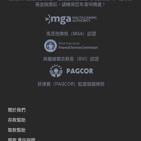
冊並娛樂前，請確保您年滿18周歲！
馬耳他牌照（MGA）認證
英屬維爾京群島（BVI）認證
菲律賓（PAGCOR）監督競猜牌照
關於我們
存款幫助
取款幫助
條款,責任說明