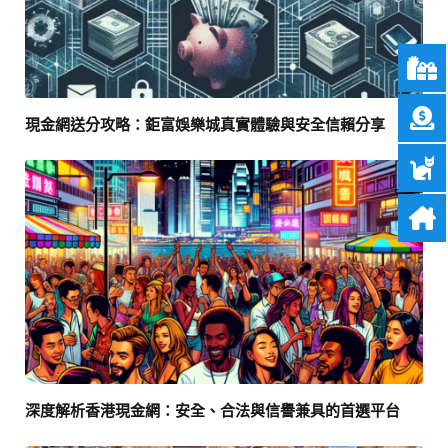
現金網送分攻略：鉅富娛樂城真實體驗與安全信賴分享
深度解析香港現金網：安全、合法與信譽兼具的首選平台