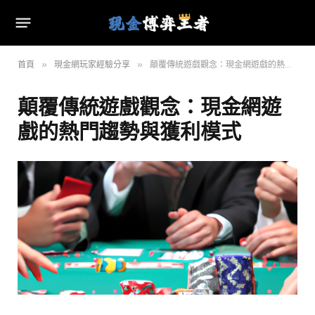
»
»
首頁
現金網玩家經驗分享
顛覆傳統遊戲觀念：現金網遊戲的熱門趨勢與獲利模式
顛覆傳統遊戲觀念：現金網遊
戲的熱門趨勢與獲利模式