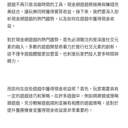
遊戲不再只是消磨時間的工具，現金網遊戲將娛樂與賺錢完
美結合，讓玩樂同時獲得實質收益。接下來，我們要深入剖
析現金網遊戲的熱門趨勢，以及如何在遊戲中獲得現金收
益。
對於現金網遊戲的熱門趨勢，首先必須關注的是深度社交元
素的融入。多數的遊戲開發商著力於進行社交元素的創新，
這不僅令遊戲體驗更加豐富，也刺激玩家們投入更多時間與
精力。
而如何在這些遊戲中獲得現金收益呢？首先，玩家需要具有
一定的遊戲技巧和策略。在許多遊戲中，例如棋牌類或策略
類遊戲，充分瞭解遊戲規則並擁有相應的遊戲策略，這對於
提升獲勝機會並獲得現金收益是非常重要的。