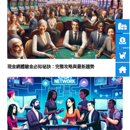
現金網體驗金必知祕訣：完整攻略與最新趨勢